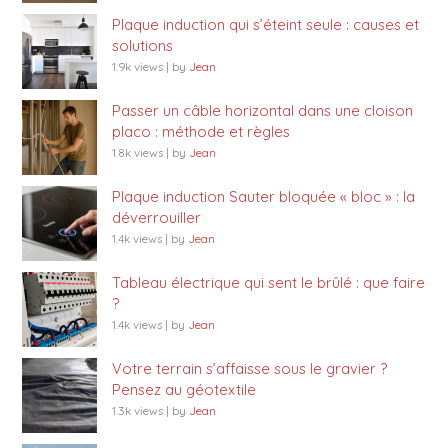
Plaque induction qui s’éteint seule : causes et
solutions
1.9k views
|
by
Jean
Passer un câble horizontal dans une cloison
placo : méthode et règles
1.8k views
|
by
Jean
Plaque induction Sauter bloquée « bloc » : la
déverrouiller
1.4k views
|
by
Jean
Tableau électrique qui sent le brûlé : que faire
?
1.4k views
|
by
Jean
Votre terrain s’affaisse sous le gravier ?
Pensez au géotextile
1.3k views
|
by
Jean