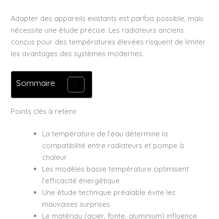
Adapter des appareils existants est parfois possible, mais
nécessite une étude précise. Les radiateurs anciens
conçus pour des températures élevées risquent de limiter
les avantages des systèmes modernes.
Sommaire
Points clés à retenir
La température de l’eau détermine la
compatibilité entre radiateurs et pompe à
chaleur
Les modèles basse température optimisent
l’efficacité énergétique
Une étude technique préalable évite les
mauvaises surprises
Le matériau (acier, fonte, aluminium) influence