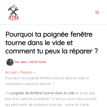
Aller
au
contenu
Pourquoi ta poignée fenêtre
tourne dans le vide et
comment tu peux la réparer ?
Par
Jean
/
08/07/2026
Accueil
Maison
Pourquoi ta poignée fenêtre tourne dans le vide et
comment tu peux la réparer ?
Ta
poignée de fenêtre tourne dans le vide
et tu ne sais
pas d’où vient le problème ? C’est un souci très courant
qui peut venir de plusieurs sources : usure du carré