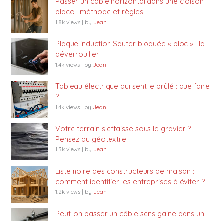
Passer un câble horizontal dans une cloison
placo : méthode et règles
1.8k views
|
by
Jean
Plaque induction Sauter bloquée « bloc » : la
déverrouiller
1.4k views
|
by
Jean
Tableau électrique qui sent le brûlé : que faire
?
1.4k views
|
by
Jean
Votre terrain s’affaisse sous le gravier ?
Pensez au géotextile
1.3k views
|
by
Jean
Liste noire des constructeurs de maison :
comment identifier les entreprises à éviter ?
1.2k views
|
by
Jean
Peut-on passer un câble sans gaine dans un