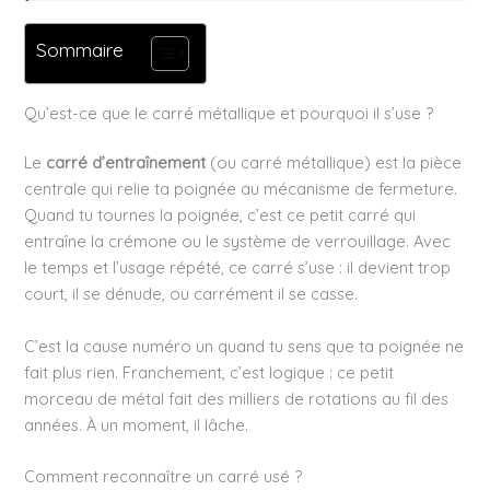
Sommaire
Qu’est-ce que le carré métallique et pourquoi il s’use ?
Le
carré d’entraînement
(ou carré métallique) est la pièce
centrale qui relie ta poignée au mécanisme de fermeture.
Quand tu tournes la poignée, c’est ce petit carré qui
entraîne la crémone ou le système de verrouillage. Avec
le temps et l’usage répété, ce carré s’use : il devient trop
court, il se dénude, ou carrément il se casse.
C’est la cause numéro un quand tu sens que ta poignée ne
fait plus rien. Franchement, c’est logique : ce petit
morceau de métal fait des milliers de rotations au fil des
années. À un moment, il lâche.
Comment reconnaître un carré usé ?