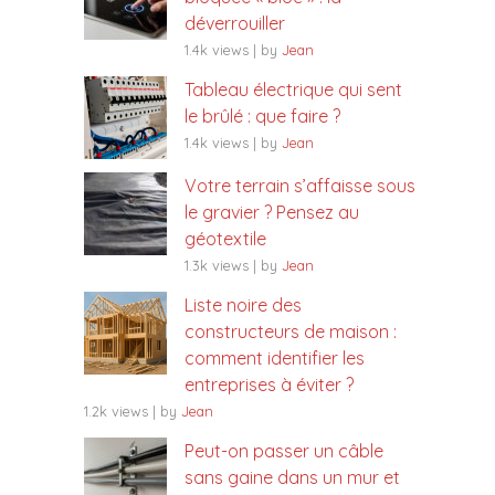
déverrouiller
1.4k views
|
by
Jean
Tableau électrique qui sent
le brûlé : que faire ?
1.4k views
|
by
Jean
Votre terrain s’affaisse sous
le gravier ? Pensez au
géotextile
1.3k views
|
by
Jean
Liste noire des
constructeurs de maison :
comment identifier les
entreprises à éviter ?
1.2k views
|
by
Jean
Peut-on passer un câble
sans gaine dans un mur et