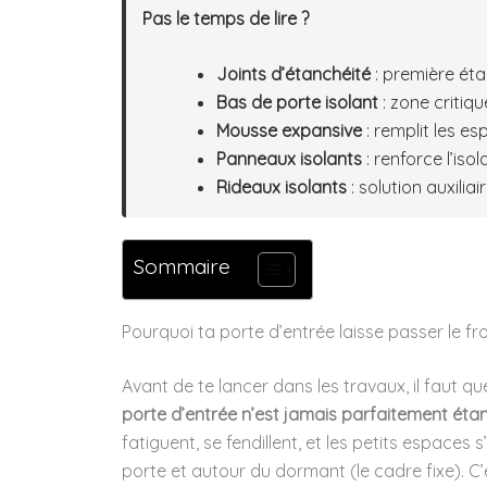
Pas le temps de lire ?
Joints d’étanchéité
: première étap
Bas de porte isolant
: zone critiq
Mousse expansive
: remplit les e
Panneaux isolants
: renforce l’isol
Rideaux isolants
: solution auxilia
Sommaire
Pourquoi ta porte d’entrée laisse passer le froi
Avant de te lancer dans les travaux, il faut 
porte d’entrée n’est jamais parfaitement éta
fatiguent, se fendillent, et les petits espaces s
porte et autour du dormant (le cadre fixe). C’e