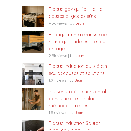
Plaque gaz qui fait tic-tic :
causes et gestes sûrs
4.3k views
|
by
Jean
Fabriquer une rehausse de
remorque : ridelles bois ou
grillage
2.9k views
|
by
Jean
Plaque induction qui s’éteint
seule : causes et solutions
1.9k views
|
by
Jean
Passer un câble horizontal
dans une cloison placo :
méthode et règles
1.8k views
|
by
Jean
Plaque induction Sauter
bloquée « bloc » : la