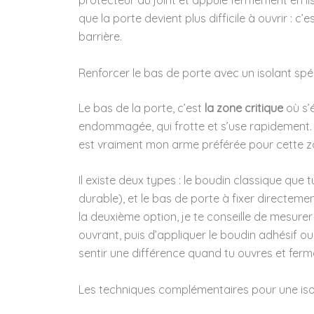
protecteur du joint et appuie fermement en l
que la porte devient plus difficile à ouvrir : c’
barrière.
Renforcer le bas de porte avec un isolant spé
Le bas de la porte, c’est
la zone critique
où s’é
endommagée, qui frotte et s’use rapidement
est vraiment mon arme préférée pour cette z
Il existe deux types : le boudin classique qu
durable), et le bas de porte à fixer directemen
la deuxième option, je te conseille de mesurer
ouvrant, puis d’appliquer le boudin adhésif ou 
sentir une différence quand tu ouvres et ferm
Les techniques complémentaires pour une iso