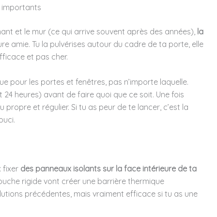
s importants
mant et le mur (ce qui arrive souvent après des années),
la
ure amie. Tu la pulvérises autour du cadre de ta porte, elle
efficace et pas cher.
e pour les portes et fenêtres, pas n’importe laquelle.
4 heures) avant de faire quoi que ce soit. Une fois
propre et régulier. Si tu as peur de te lancer, c’est la
ouci.
 fixer
des panneaux isolants sur la face intérieure de ta
uche rigide vont créer une barrière thermique
lutions précédentes, mais vraiment efficace si tu as une