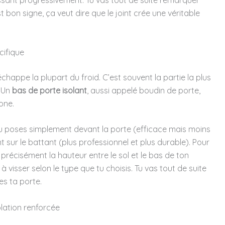
issant progressivement. Tu vas tout de suite remarquer
est bon signe, ça veut dire que le joint crée une véritable
cifique
chappe la plupart du froid. C’est souvent la partie la plus
. Un
bas de porte isolant
, aussi appelé boudin de porte,
one.
e tu poses simplement devant la porte (efficace mais moins
t sur le battant (plus professionnel et plus durable). Pour
 précisément la hauteur entre le sol et le bas de ton
à visser selon le type que tu choisis. Tu vas tout de suite
es ta porte.
lation renforcée