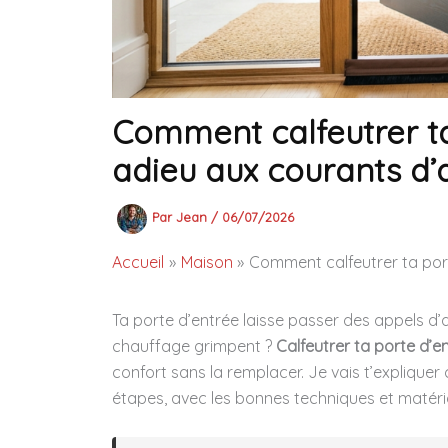
Comment calfeutrer ta
adieu aux courants d’a
Par
Jean
/
06/07/2026
Accueil
Maison
Comment calfeutrer ta port
Ta porte d’entrée laisse passer des appels d’ai
chauffage grimpent ?
Calfeutrer ta porte d’e
confort sans la remplacer. Je vais t’explique
étapes, avec les bonnes techniques et matériaux