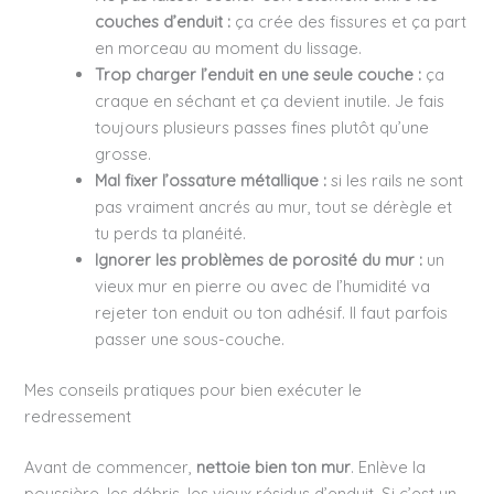
couches d’enduit :
ça crée des fissures et ça part
en morceau au moment du lissage.
Trop charger l’enduit en une seule couche :
ça
craque en séchant et ça devient inutile. Je fais
toujours plusieurs passes fines plutôt qu’une
grosse.
Mal fixer l’ossature métallique :
si les rails ne sont
pas vraiment ancrés au mur, tout se dérègle et
tu perds ta planéité.
Ignorer les problèmes de porosité du mur :
un
vieux mur en pierre ou avec de l’humidité va
rejeter ton enduit ou ton adhésif. Il faut parfois
passer une sous-couche.
Mes conseils pratiques pour bien exécuter le
redressement
Avant de commencer,
nettoie bien ton mur
. Enlève la
poussière, les débris, les vieux résidus d’enduit. Si c’est un