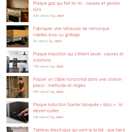
Plaque gaz qui fait tic-tic : causes et gestes
sûrs
4.3k views
|
by
Jean
Fabriquer une rehausse de remorque :
ridelles bois ou grillage
3k views
|
by
Jean
Plaque induction qui s’éteint seule : causes et
solutions
1.9k views
|
by
Jean
Passer un câble horizontal dans une cloison
placo : méthode et règles
1.8k views
|
by
Jean
Plaque induction Sauter bloquée « bloc » : la
déverrouiller
1.4k views
|
by
Jean
Tableau électrique qui sent le brûlé : que faire