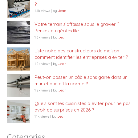
?
1.4k views
|
by
Jean
Votre terrain s’affaisse sous le gravier ?
Pensez au géotextile
1.3k views
|
by
Jean
Liste noire des constructeurs de maison :
comment identifier les entreprises à éviter ?
1.2k views
|
by
Jean
Peut-on passer un câble sans gaine dans un
mur et que dit la norme ?
1.2k views
|
by
Jean
Quels sont les cuisinistes à éviter pour ne pas
avoir de surprises en 2026 ?
1.1k views
|
by
Jean
Categories