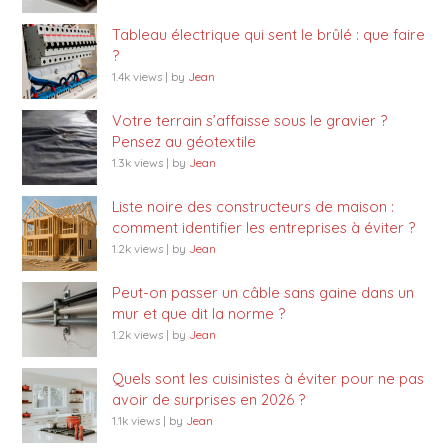
Tableau électrique qui sent le brûlé : que faire
?
1.4k views
|
by
Jean
Votre terrain s’affaisse sous le gravier ?
Pensez au géotextile
1.3k views
|
by
Jean
Liste noire des constructeurs de maison :
comment identifier les entreprises à éviter ?
1.2k views
|
by
Jean
Peut-on passer un câble sans gaine dans un
mur et que dit la norme ?
1.2k views
|
by
Jean
Quels sont les cuisinistes à éviter pour ne pas
avoir de surprises en 2026 ?
1.1k views
|
by
Jean