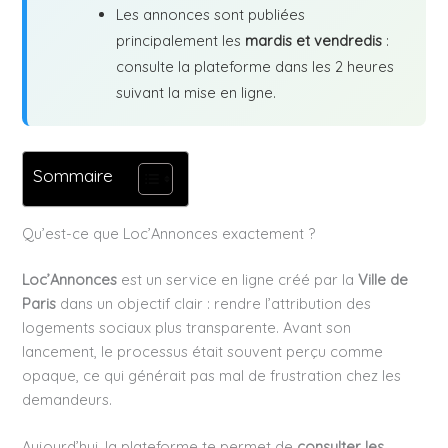
Les annonces sont publiées
principalement les
mardis et vendredis
:
consulte la plateforme dans les 2 heures
suivant la mise en ligne.
Sommaire
Qu’est-ce que Loc’Annonces exactement ?
Loc’Annonces
est un service en ligne créé par la
Ville de
Paris
dans un objectif clair : rendre l’attribution des
logements sociaux plus transparente. Avant son
lancement, le processus était souvent perçu comme
opaque, ce qui générait pas mal de frustration chez les
demandeurs.
Aujourd’hui, la plateforme te permet de
consulter les