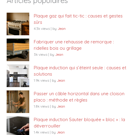
Articles populaires
Plaque gaz qui fait tic-tic : causes et gestes
sûrs
4.3k views
|
by
Jean
Fabriquer une rehausse de remorque :
ridelles bois ou grillage
3k views
|
by
Jean
Plaque induction qui s’éteint seule : causes et
solutions
1.9k views
|
by
Jean
Passer un câble horizontal dans une cloison
placo : méthode et règles
1.8k views
|
by
Jean
Plaque induction Sauter bloquée « bloc » : la
déverrouiller
1.4k views
|
by
Jean