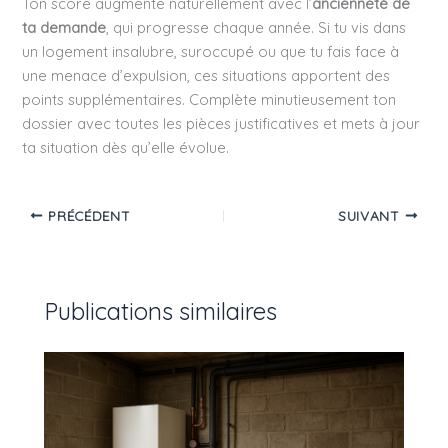
Ton score augmente naturellement avec l’
ancienneté de
ta demande
, qui progresse chaque année. Si tu vis dans
un logement insalubre, suroccupé ou que tu fais face à
une menace d’expulsion, ces situations apportent des
points supplémentaires. Complète minutieusement ton
dossier avec toutes les pièces justificatives et mets à jour
ta situation dès qu’elle évolue.
PRÉCÉDENT
SUIVANT
Publications similaires