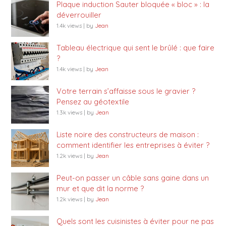
Plaque induction Sauter bloquée « bloc » : la
déverrouiller
1.4k views
|
by
Jean
Tableau électrique qui sent le brûlé : que faire
?
1.4k views
|
by
Jean
Votre terrain s’affaisse sous le gravier ?
Pensez au géotextile
1.3k views
|
by
Jean
Liste noire des constructeurs de maison :
comment identifier les entreprises à éviter ?
1.2k views
|
by
Jean
Peut-on passer un câble sans gaine dans un
mur et que dit la norme ?
1.2k views
|
by
Jean
Quels sont les cuisinistes à éviter pour ne pas