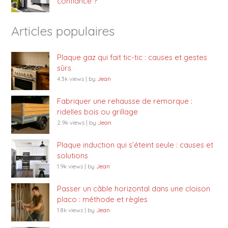
confiance ?
Articles populaires
Plaque gaz qui fait tic-tic : causes et gestes
sûrs
4.3k views
|
by
Jean
Fabriquer une rehausse de remorque :
ridelles bois ou grillage
2.9k views
|
by
Jean
Plaque induction qui s’éteint seule : causes et
solutions
1.9k views
|
by
Jean
Passer un câble horizontal dans une cloison
placo : méthode et règles
1.8k views
|
by
Jean