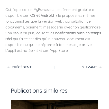
Oui, l’application
MyFoncia
est entièrement gratuite et
disponible sur
iOS et Android
. Elle propose les mêmes
fonctionnalités que la version web : consultation de
documents, paiement, messagerie avec ton gestionnaire.
Son atout en plus, ce sont les
notifications push en temps
réel
qui t’alertent dès qu’un nouveau document est
disponible ou qu’une réponse à ton message arrive.
L’appli est notée 4,5/5 sur l’App Store.
PRÉCÉDENT
SUIVANT
Publications similaires