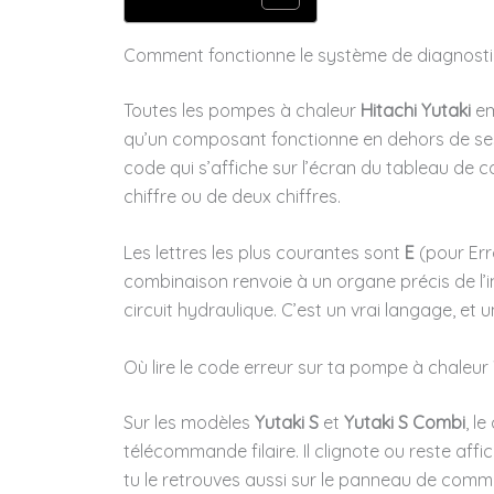
Comment fonctionne le système de diagnostic 
Toutes les pompes à chaleur
Hitachi Yutaki
em
qu’un composant fonctionne en dehors de se
code qui s’affiche sur l’écran du tableau de
chiffre ou de deux chiffres.
Les lettres les plus courantes sont
E
(pour Err
combinaison renvoie à un organe précis de l’i
circuit hydraulique. C’est un vrai langage, et
Où lire le code erreur sur ta pompe à chaleur 
Sur les modèles
Yutaki S
et
Yutaki S Combi
, l
télécommande filaire. Il clignote ou reste affi
tu le retrouves aussi sur le panneau de comm