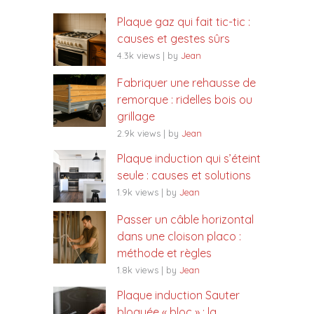
Plaque gaz qui fait tic-tic :
causes et gestes sûrs
4.3k views
|
by
Jean
Fabriquer une rehausse de
remorque : ridelles bois ou
grillage
2.9k views
|
by
Jean
Plaque induction qui s’éteint
seule : causes et solutions
1.9k views
|
by
Jean
Passer un câble horizontal
dans une cloison placo :
méthode et règles
1.8k views
|
by
Jean
Plaque induction Sauter
bloquée « bloc » : la