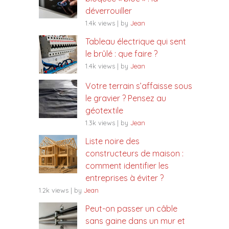
déverrouiller
1.4k views
|
by
Jean
Tableau électrique qui sent
le brûlé : que faire ?
1.4k views
|
by
Jean
Votre terrain s’affaisse sous
le gravier ? Pensez au
géotextile
1.3k views
|
by
Jean
Liste noire des
constructeurs de maison :
comment identifier les
entreprises à éviter ?
1.2k views
|
by
Jean
Peut-on passer un câble
sans gaine dans un mur et