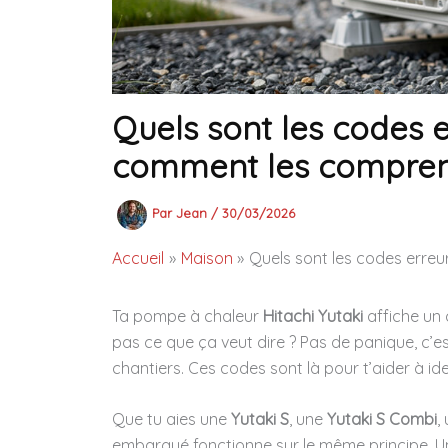
Quels sont les codes e
comment les compren
Par
Jean
/
30/03/2026
Accueil
Maison
Quels sont les codes erreu
Ta pompe à chaleur
Hitachi Yutaki
affiche un 
pas ce que ça veut dire ? Pas de panique, c’es
chantiers. Ces codes sont là pour t’aider à id
Que tu aies une
Yutaki S
, une
Yutaki S Combi
,
embarqué fonctionne sur le même principe. Un