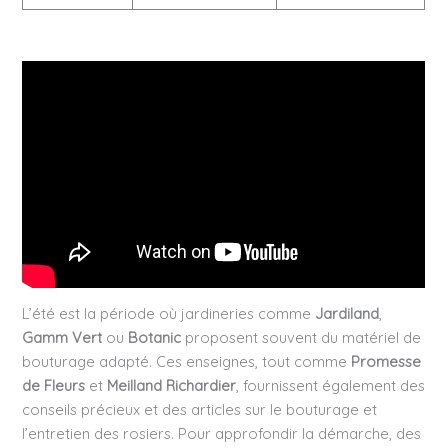
L’été est la période où jardineries comme
Jardiland
,
Gamm Vert
ou
Botanic
proposent souvent du matériel de
bouturage adapté. Ces enseignes, tout comme
Promesse
de Fleurs
et
Meilland Richardier
, fournissent également des
conseils précieux et des articles sur le bouturage et
l’entretien des rosiers. Pour approfondir la démarche, des