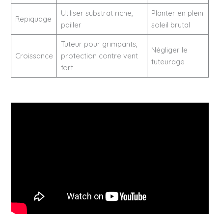
Utiliser substrat riche,
Planter en plein
Repiquage
pailler
soleil brutal
Tuteur pour grimpants,
Négliger le
Croissance
protection contre vent
tuteurage
fort