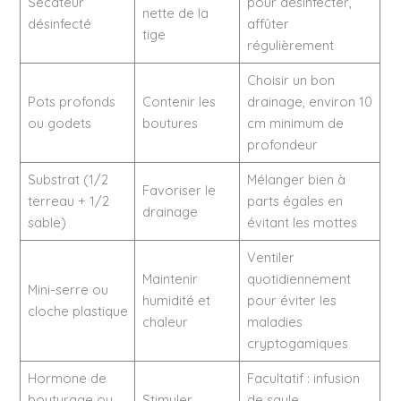
Sécateur
pour désinfecter,
nette de la
désinfecté
affûter
tige
régulièrement
Choisir un bon
Pots profonds
Contenir les
drainage, environ 10
ou godets
boutures
cm minimum de
profondeur
Substrat (1/2
Mélanger bien à
Favoriser le
terreau + 1/2
parts égales en
drainage
sable)
évitant les mottes
Ventiler
Maintenir
quotidiennement
Mini-serre ou
humidité et
pour éviter les
cloche plastique
chaleur
maladies
cryptogamiques
Hormone de
Facultatif : infusion
bouturage ou
Stimuler
de saule