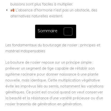
buissons sont plus faciles à multiplier.
L’absence d’hormone n’est pas un obstacle, des
alternatives naturelles existent.
Sommaire
Les fondamentaux du bouturage de rosier : principes et
matériel indispensables
La bouture de rosier repose sur un principe simple :
prélever un segment de tige capable de rétablir son
système racinaire pour donner naissance à une plante
nouvelle, mais identique. Cette multiplication végétative
évite les imprévus liés au semis, notamment les variations
génétiques. Ce point est crucial quand on veut conserver
la beauté et la résistance d’une variété précieuse ou d’un
rosier transmis de génération en génération.