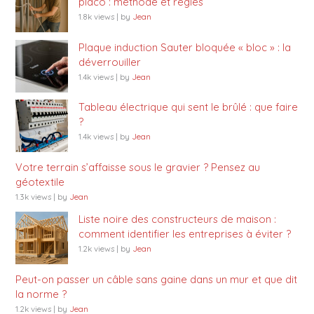
placo : méthode et règles
1.8k views
|
by
Jean
Plaque induction Sauter bloquée « bloc » : la
déverrouiller
1.4k views
|
by
Jean
Tableau électrique qui sent le brûlé : que faire
?
1.4k views
|
by
Jean
Votre terrain s’affaisse sous le gravier ? Pensez au
géotextile
1.3k views
|
by
Jean
Liste noire des constructeurs de maison :
comment identifier les entreprises à éviter ?
1.2k views
|
by
Jean
Peut-on passer un câble sans gaine dans un mur et que dit
la norme ?
1.2k views
|
by
Jean