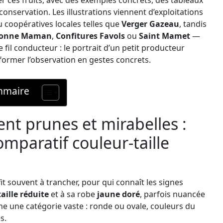
er ces fruits, avec des exemples concrets, des tableaux
conservation. Les illustrations viennent d’exploitations
 coopératives locales telles que
Verger Gazeau
, tandis
onne Maman
,
Confitures Favols
ou
Saint Mamet
—
e fil conducteur : le portrait d’un petit producteur
sformer l’observation en gestes concrets.
maire
nt prunes et mirabelles :
omparatif couleur-taille
ffit souvent à trancher, pour qui connaît les signes
taille réduite
et à sa robe
jaune doré
, parfois nuancée
rme une catégorie vaste : ronde ou ovale, couleurs du
s.