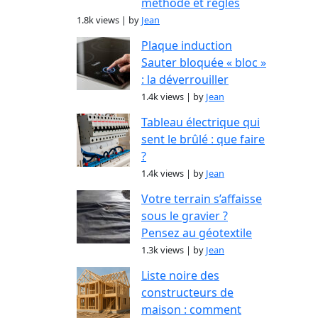
méthode et règles
1.8k views
|
by
Jean
Plaque induction
Sauter bloquée « bloc »
: la déverrouiller
1.4k views
|
by
Jean
Tableau électrique qui
sent le brûlé : que faire
?
1.4k views
|
by
Jean
Votre terrain s’affaisse
sous le gravier ?
Pensez au géotextile
1.3k views
|
by
Jean
Liste noire des
constructeurs de
maison : comment