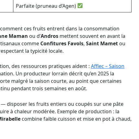
Parfaite (pruneau d’Agen)
 comment ces fruits entrent dans la consommation
nne Maman
ou d’
Andros
mettent souvent en avant la
 artisanaux comme
Confitures Favols
,
Saint Mamet
ou
pectant la typicité locale.
ion, des ressources pratiques aident :
Afflec – Saison
tion. Un producteur lorrain décrit qu’en 2025 la
orte malgré la saison courte, au point que certaines
ontinu pendant trois semaines en août.
e — disposer les fruits entiers ou coupés sur une pâte
cuire à chaleur modérée. Exemple de production : la
Mirabelle
combine faible cuisson et mise en pot à chaud,