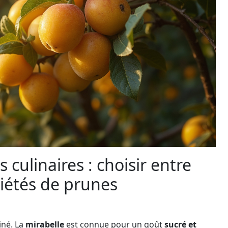
 culinaires : choisir entre
riétés de prunes
iné. La
mirabelle
est connue pour un goût
sucré et