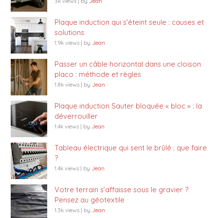
3k views
|
by
Jean
Plaque induction qui s’éteint seule : causes et
solutions
1.9k views
|
by
Jean
Passer un câble horizontal dans une cloison
placo : méthode et règles
1.8k views
|
by
Jean
Plaque induction Sauter bloquée « bloc » : la
déverrouiller
1.4k views
|
by
Jean
Tableau électrique qui sent le brûlé : que faire
?
1.4k views
|
by
Jean
Votre terrain s’affaisse sous le gravier ?
Pensez au géotextile
1.3k views
|
by
Jean