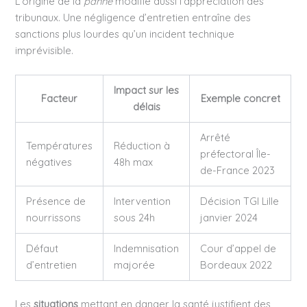
L’origine de la
panne
modifie aussi l’appréciation des
tribunaux. Une négligence d’entretien entraîne des
sanctions plus lourdes qu’un incident technique
imprévisible.
Impact sur les
Facteur
Exemple concret
délais
Arrêté
Températures
Réduction à
préfectoral Île-
négatives
48h max
de-France 2023
Présence de
Intervention
Décision TGI Lille
nourrissons
sous 24h
janvier 2024
Défaut
Indemnisation
Cour d’appel de
d’entretien
majorée
Bordeaux 2022
Les
situations
mettant en danger la santé justifient des