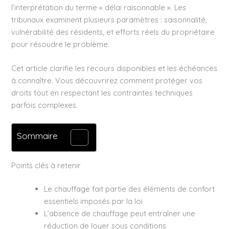
l’interprétation du terme « délai raisonnable ». Les
tribunaux examinent plusieurs paramètres : saisonnalité,
vulnérabilité des résidents, et efforts réels du propriétaire
pour résoudre le problème.
Cet article clarifie les recours disponibles et les échéances
à connaître. Vous découvrirez comment protéger vos
droits tout en respectant les contraintes techniques
parfois complexes.
Sommaire
Points clés à retenir
Le chauffage fait partie des éléments de confort
essentiels imposés par la loi
L’absence de chauffage peut entraîner une
réduction de loyer sous conditions