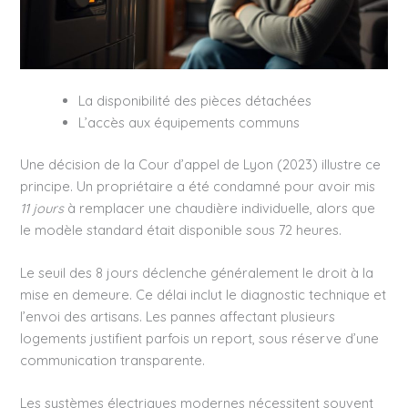
La disponibilité des pièces détachées
L’accès aux équipements communs
Une décision de la Cour d’appel de Lyon (2023) illustre ce
principe. Un propriétaire a été condamné pour avoir mis
11 jours
à remplacer une chaudière individuelle, alors que
le modèle standard était disponible sous 72 heures.
Le seuil des 8 jours déclenche généralement le droit à la
mise en demeure. Ce délai inclut le diagnostic technique et
l’envoi des artisans. Les pannes affectant plusieurs
logements justifient parfois un report, sous réserve d’une
communication transparente.
Les systèmes électriques modernes nécessitent souvent