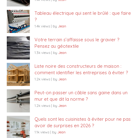
Tableau électrique qui sent le brûlé : que faire
?
1.4k views
|
by
Jean
Votre terrain s’affaisse sous le gravier ?
Pensez au géotextile
1.3k views
|
by
Jean
Liste noire des constructeurs de maison :
comment identifier les entreprises à éviter ?
1.2k views
|
by
Jean
Peut-on passer un câble sans gaine dans un
mur et que dit la norme ?
1.2k views
|
by
Jean
Quels sont les cuisinistes à éviter pour ne pas
avoir de surprises en 2026 ?
1.1k views
|
by
Jean