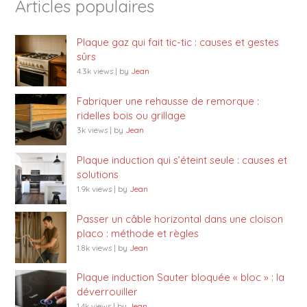
Articles populaires
Plaque gaz qui fait tic-tic : causes et gestes
sûrs
4.3k views
|
by
Jean
Fabriquer une rehausse de remorque :
ridelles bois ou grillage
3k views
|
by
Jean
Plaque induction qui s’éteint seule : causes et
solutions
1.9k views
|
by
Jean
Passer un câble horizontal dans une cloison
placo : méthode et règles
1.8k views
|
by
Jean
Plaque induction Sauter bloquée « bloc » : la
déverrouiller
1.4k views
|
by
Jean