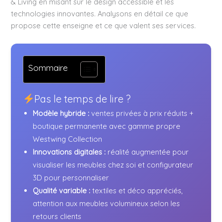
& Living en misant sur le design accessible et les
technologies innovantes. Analysons en détail ce que
propose cette enseigne et ce que valent ses services.
Sommaire
Pas le temps de lire ?
Modèle hybride :
ventes privées à prix réduits +
boutique permanente avec gamme propre
Westwing Collection
Innovations digitales :
réalité augmentée pour
visualiser les meubles chez soi et configurateur
3D pour personnaliser
Qualité variable :
textiles et déco appréciés,
attention aux meubles volumineux selon les
retours clients