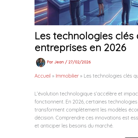
Les technologies clés 
entreprises en 2026
Par
Jean
/
27/02/2026
Accueil
Immobilier
Les technologies clés q
L’évolution technologique s’accélère et impa
fonctionnent. En 2026, certaines technologies 
transforment complètement les modèles économi
décision. Comprendre ces innovations est esse
et anticiper les besoins du marché.