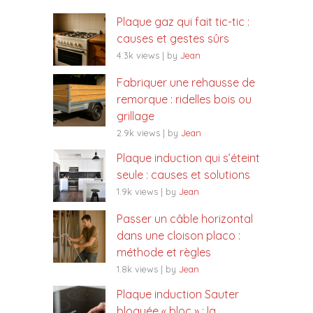
Plaque gaz qui fait tic-tic :
causes et gestes sûrs
4.3k views
|
by
Jean
Fabriquer une rehausse de
remorque : ridelles bois ou
grillage
2.9k views
|
by
Jean
Plaque induction qui s’éteint
seule : causes et solutions
1.9k views
|
by
Jean
Passer un câble horizontal
dans une cloison placo :
méthode et règles
1.8k views
|
by
Jean
Plaque induction Sauter
bloquée « bloc » : la