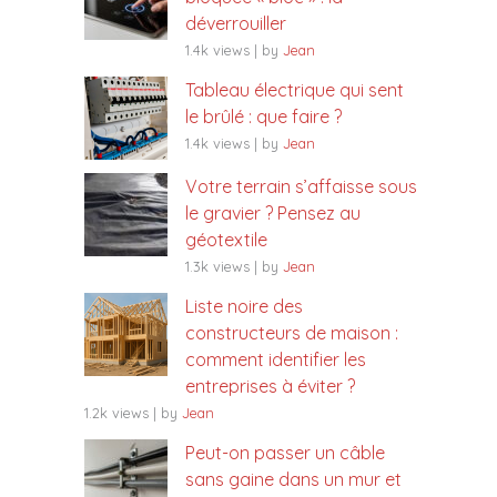
déverrouiller
1.4k views
|
by
Jean
Tableau électrique qui sent
le brûlé : que faire ?
1.4k views
|
by
Jean
Votre terrain s’affaisse sous
le gravier ? Pensez au
géotextile
1.3k views
|
by
Jean
Liste noire des
constructeurs de maison :
comment identifier les
entreprises à éviter ?
1.2k views
|
by
Jean
Peut-on passer un câble
sans gaine dans un mur et