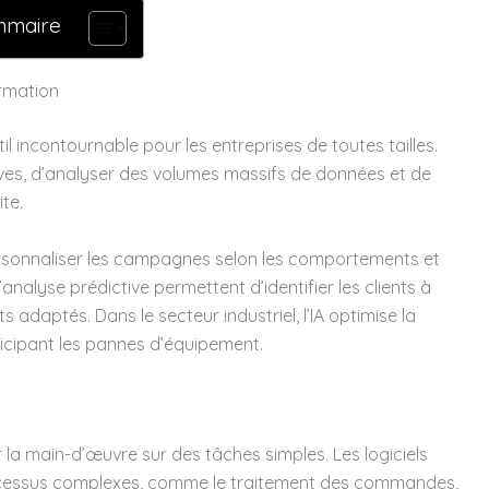
mmaire
ormation
util incontournable pour les entreprises de toutes tailles.
ives, d’analyser des volumes massifs de données et de
te.
personnaliser les campagnes selon les comportements et
nalyse prédictive permettent d’identifier les clients à
adaptés. Dans le secteur industriel, l’IA optimise la
ticipant les pannes d’équipement.
 la main-d’œuvre sur des tâches simples. Les logiciels
rocessus complexes, comme le traitement des commandes,