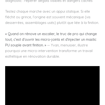
diagnostic : repérer dégâts visibles et dangers cachés
Testez chaque marche avec un appui statique. Si elle
fléchit ou grince, l’origine est souvent mécanique (vis
desserrées, assemblages usés) plutôt que liée à la finition.
« Quand on rénove un escalier, le truc de pro qui change
tout, c’est d’ouvrir les micro-joints et d’injecter un mastic
PU souple avant finition. »
— Yvan, menuisier, illustre
pourquoi une micro-intervention transforme un travail
esthétique en rénovation durable.