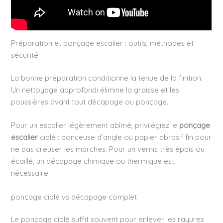
Préparation et ponçage escalier : outils, méthodes et
sécurité
La bonne préparation conditionne la tenue de la finition.
Un nettoyage approfondi élimine la graisse et les
poussières avant tout décapage ou ponçage.
Pour un escalier légèrement abîmé, privilégiez le
ponçage
escalier
ciblé : ponceuse d’angle ou papier abrasif fin pour
ne pas creuser les marches. Pour un vernis très épais ou
écaillé, un décapage chimique ou thermique est
nécessaire.
ponçage ciblé vs décapage complet
Le ponçage ciblé suffit souvent pour enlever les rayures