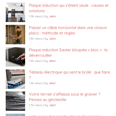
Plaque induction qui s’éteint seule : causes et
solutions
1.9k views
|
by
Jean
Passer un câble horizontal dans une cloison
placo : méthode et règles
1.8k views
|
by
Jean
Plaque induction Sauter bloquée « bloc » : la
déverrouiller
1.4k views
|
by
Jean
Tableau électrique qui sent le brûlé : que faire
?
1.4k views
|
by
Jean
Votre terrain s’affaisse sous le gravier ?
Pensez au géotextile
1.3k views
|
by
Jean