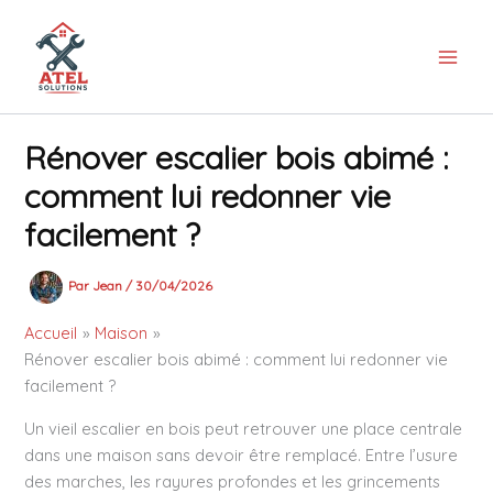
Aller
au
contenu
Rénover escalier bois abimé :
comment lui redonner vie
facilement ?
Par
Jean
/
30/04/2026
Accueil
Maison
Rénover escalier bois abimé : comment lui redonner vie
facilement ?
Un vieil escalier en bois peut retrouver une place centrale
dans une maison sans devoir être remplacé. Entre l’usure
des marches, les rayures profondes et les grincements