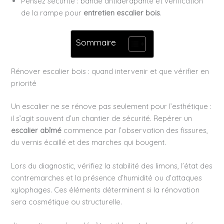
Pensez sécurité : bande antidérapante et vérification
de la rampe pour
entretien escalier bois
.
Sommaire
Rénover escalier bois : quand intervenir et que vérifier en
priorité
Un escalier ne se rénove pas seulement pour l’esthétique :
il s’agit souvent d’un chantier de sécurité. Repérer un
escalier abîmé
commence par l’observation des fissures,
du vernis écaillé et des marches qui bougent.
Lors du diagnostic, vérifiez la stabilité des limons, l’état des
contremarches et la présence d’humidité ou d’attaques
xylophages. Ces éléments déterminent si la rénovation
sera cosmétique ou structurelle.