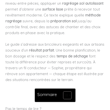
niveau entre pièces, appliquer un
ragréage sol autolissant
permet d’obtenir une
surface lisse
prête à recevoir tout
revêtement moderne. Ce texte explique quelle
méthode
ragréage
suivre, depuis la
préparation sol
jusqu’au
contrôle final, avec des astuces de chantier et des choix
produits en phase avec la pratique.
Le guide s’adresse aux bricoleurs exigeants et aux artisans
soucieux d’un
résultat parfait
. Une bonne planification, le
bon dosage et le respect des
temps de séchage
font
toute la différence pour éviter reprises et surcoûts. À
travers un fil conducteur — Sophie, propriétaire qui
rénove son appartement — chaque étape est illustrée par
des situations rencontrées sur le terrain.
Sommaire
Pas le temps de lire ?