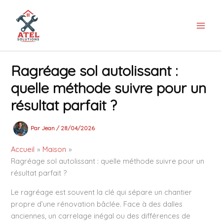
Aller
au
contenu
Ragréage sol autolissant :
quelle méthode suivre pour un
résultat parfait ?
Par
Jean
/
28/04/2026
Accueil
Maison
Ragréage sol autolissant : quelle méthode suivre pour un
résultat parfait ?
Le ragréage est souvent la clé qui sépare un chantier
propre d’une rénovation bâclée. Face à des dalles
anciennes, un carrelage inégal ou des différences de