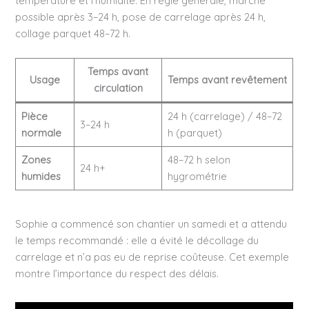
température et l’humidité. En règle générale, marche
possible après 3–24 h, pose de carrelage après 24 h,
collage parquet 48–72 h.
Temps avant
Usage
Temps avant revêtement
circulation
Pièce
24 h (carrelage) / 48–72
3–24 h
normale
h (parquet)
Zones
48–72 h selon
24 h+
humides
hygrométrie
Sophie a commencé son chantier un samedi et a attendu
le temps recommandé : elle a évité le décollage du
carrelage et n’a pas eu de reprise coûteuse. Cet exemple
montre l’importance du respect des délais.