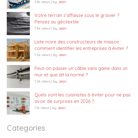
1.4k views
|
by
Jean
Votre terrain s’affaisse sous le gravier ?
Pensez au géotextile
1.3k views
|
by
Jean
Liste noire des constructeurs de maison :
comment identifier les entreprises à éviter ?
1.2k views
|
by
Jean
Peut-on passer un câble sans gaine dans un
mur et que dit la norme ?
1.2k views
|
by
Jean
Quels sont les cuisinistes à éviter pour ne pas
avoir de surprises en 2026 ?
1.1k views
|
by
Jean
Categories