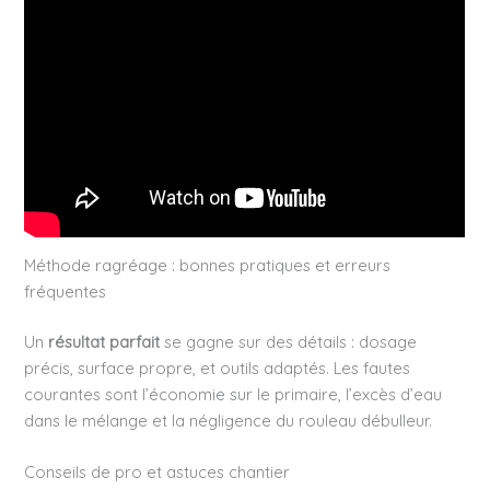
Méthode ragréage : bonnes pratiques et erreurs
fréquentes
Un
résultat parfait
se gagne sur des détails : dosage
précis, surface propre, et outils adaptés. Les fautes
courantes sont l’économie sur le primaire, l’excès d’eau
dans le mélange et la négligence du rouleau débulleur.
Conseils de pro et astuces chantier