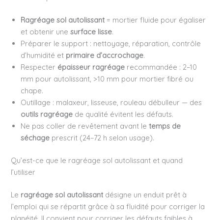
Ragréage sol autolissant
= mortier fluide pour égaliser
et obtenir une
surface lisse
.
Préparer le support : nettoyage, réparation, contrôle
d’humidité et
primaire d’accrochage
.
Respecter
épaisseur ragréage
recommandée : 2–10
mm pour autolissant, >10 mm pour mortier fibré ou
chape.
Outillage : malaxeur, lisseuse, rouleau débulleur — des
outils ragréage
de qualité évitent les défauts.
Ne pas coller de revêtement avant le
temps de
séchage
prescrit (24–72 h selon usage).
Qu’est-ce que le ragréage sol autolissant et quand
l’utiliser
Le
ragréage sol autolissant
désigne un enduit prêt à
l’emploi qui se répartit grâce à sa fluidité pour corriger la
planéité. Il convient pour corriger les défauts faibles à