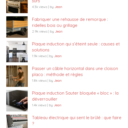
sûrs
4.3k views
|
by
Jean
Fabriquer une rehausse de remorque :
ridelles bois ou grillage
2.9k views
|
by
Jean
Plaque induction qui s’éteint seule : causes et
solutions
1.9k views
|
by
Jean
Passer un câble horizontal dans une cloison
placo : méthode et règles
1.8k views
|
by
Jean
Plaque induction Sauter bloquée « bloc » : la
déverrouiller
1.4k views
|
by
Jean
Tableau électrique qui sent le brûlé : que faire
?