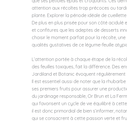
que ses pétioles épais et croquants. Ces der
attention aux récoltes trop précoces ou tardiv
plante. Explorer la période idéale de cueillet
De plus en plus prisée pour son côté acidulé e
et confitures que les adeptes de desserts inn
choisir le moment parfait pour la récolte, une
qualités gustatives de ce légume-feuille atypi
L’attention portée à chaque étape de la récolt
des feuilles toxiques, fait la différence. Des 
Jardiland et Botanic évoquent régulièrement 
Il est essentiel aussi de noter que la rhubarb
ses premiers fruits pour assurer une product
du jardinage responsable, Or Brun et La Fer
qui favorisent un cycle de vie équilibré à cette
il est donc primordial de bien s’informer, no
qui se consacrent à cette passion verte et fru