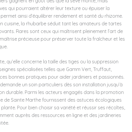
niers gagnent en goût dès que la sève monte, mais
es qui pourraient altérer leur texture ou épuiser la
te permet ainsi d’équilibrer rendement et santé du rhizome.
n cuisine, la rhubarbe séduit tant les amateurs de tartes
ovants. Rares sont ceux qui maîtrisent pleinement l’art de
 maîtrise précieuse pour préserver toute la fraîcheur et les
que.
e, qu’elle concerne la taille des tiges ou la suppression
enseignes spécialisées telles que Gamm Vert, Truffaut,
ces bonnes pratiques pour aider jardiniers et passionnés.
e demande un soin particuliers dès son installation jusqu’à
ion durable. Parmi les acteurs engagés dans la promotion
me de Sainte Marthe fournissent des astuces écologiques
 plante. Pour bien choisir sa variété et réussir ses récoltes,
tamment auprès des ressources en ligne et des jardineries
itée.