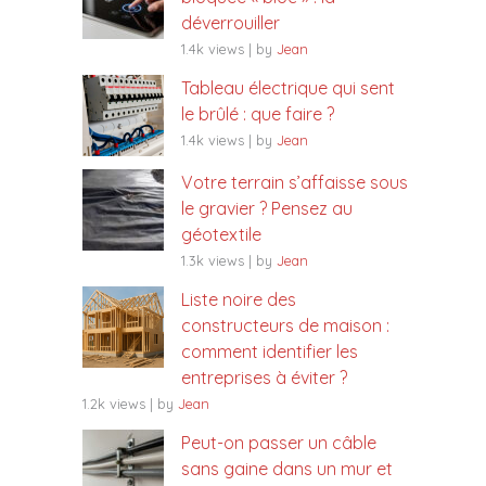
déverrouiller
1.4k views
|
by
Jean
Tableau électrique qui sent
le brûlé : que faire ?
1.4k views
|
by
Jean
Votre terrain s’affaisse sous
le gravier ? Pensez au
géotextile
1.3k views
|
by
Jean
Liste noire des
constructeurs de maison :
comment identifier les
entreprises à éviter ?
1.2k views
|
by
Jean
Peut-on passer un câble
sans gaine dans un mur et