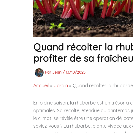
Quand récolter la rhu
profiter de sa fraîcheu
Par
Jean
/
13/10/2025
Accueil
Jardin
Quand récolter la rhubarbe 
En pleine saison, la rhubarbe est un trésor à c
optimales. Sa récolte, étendue du printemps ju
le climat, se révèle être une opération délica
saviez-vous ? La rhubarbe, plante vivace aux