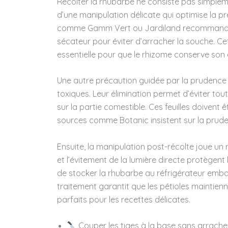
Récolter la rhubarbe ne consiste pas simplem
d’une manipulation délicate qui optimise la pr
comme Gamm Vert ou Jardiland recommandent 
sécateur pour éviter d’arracher la souche. Cet
essentielle pour que le rhizome conserve son
Une autre précaution guidée par la prudence es
toxiques. Leur élimination permet d’éviter tou
sur la partie comestible. Ces feuilles doivent
sources comme Botanic insistent sur la prud
Ensuite, la manipulation post-récolte joue un 
et l’évitement de la lumière directe protègent la
de stocker la rhubarbe au réfrigérateur emba
traitement garantit que les pétioles maintien
parfaits pour les recettes délicates.
Couper les tiges à la base sans arrache