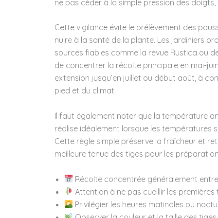
ne pas céder à la simple pression des doigts, 
Cette vigilance évite le prélèvement des pou
nuire à la santé de la plante. Les jardiniers 
sources fiables comme la revue Rustica ou des
de concentrer la récolte principale en mai-ju
extension jusqu’en juillet ou début août, à 
pied et du climat.
Il faut également noter que la température amb
réalise idéalement lorsque les températures s
Cette règle simple préserve la fraîcheur et re
meilleure tenue des tiges pour les préparation
Récolte concentrée généralement entre m
Attention à ne pas cueillir les première
Privilégier les heures matinales ou noctur
Observer la couleur et la taille des tiges