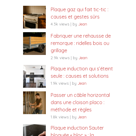
Plaque gaz qui fait tic-tic :
causes et gestes sûrs
4.3k views
|
by
Jean
Fabriquer une rehausse de
remorque : ridelles bois ou
grillage
2.9k views
|
by
Jean
Plaque induction qui s’éteint
seule : causes et solutions
1.9k views
|
by
Jean
Passer un câble horizontal
dans une cloison placo :
méthode et règles
1.8k views
|
by
Jean
Plaque induction Sauter
bloquée « bloc » : la