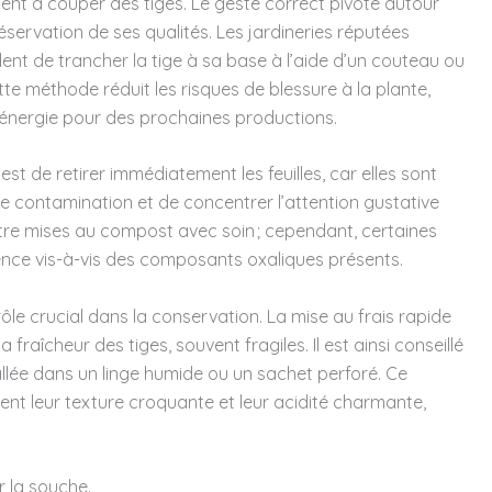
ent à couper des tiges. Le geste correct pivote autour
éservation de ses qualités. Les jardineries réputées
de trancher la tige à sa base à l’aide d’un couteau ou
te méthode réduit les risques de blessure à la plante,
 énergie pour des prochaines productions.
t de retirer immédiatement les feuilles, car elles sont
te contamination et de concentrer l’attention gustative
 être mises au compost avec soin ; cependant, certaines
ence vis-à-vis des composants oxaliques présents.
rôle crucial dans la conservation. La mise au frais rapide
 fraîcheur des tiges, souvent fragiles. Il est ainsi conseillé
llée dans un linge humide ou un sachet perforé. Ce
nent leur texture croquante et leur acidité charmante,
r la souche.