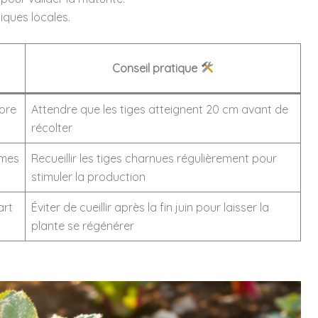
iques locales.
Conseil pratique
ore
Attendre que les tiges atteignent 20 cm avant de
récolter
rmes
Recueillir les tiges charnues régulièrement pour
stimuler la production
art
Éviter de cueillir après la fin juin pour laisser la
plante se régénérer