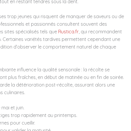
tout en restant tendres sous la dent.
sses trop jeunes qui risquent de manquer de saveurs ou de
professionnels et passionnés consultent souvent des
 sites spécialisés tels que
Rustica.fr
, qui recommandent
in. Certaines variétés tardives permettent cependant une
condition d’observer le comportement naturel de chaque
iante influence la qualité sensoriale : la récolte se
ont plus fraîches, en début de matinée ou en fin de soirée.
tarde la détérioration post-récolte, assurant alors une
s culinaires.
ai et juin.
s tiges trop rapidement au printemps.
nes pour cueillir.
 pour valider la maturité.