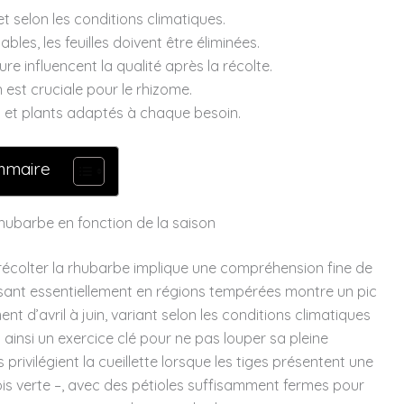
let selon les conditions climatiques.
es, les feuilles doivent être éliminées.
e influencent la qualité après la récolte.
n est cruciale pour le rhizome.
s et plants adaptés à chaque besoin.
mmaire
rhubarbe en fonction de la saison
colter la rhubarbe implique une compréhension fine de
ssant essentiellement en régions tempérées montre un pic
 d’avril à juin, variant selon les conditions climatiques
 ainsi un exercice clé pour ne pas louper sa pleine
s privilégient la cueillette lorsque les tiges présentent une
is verte –, avec des pétioles suffisamment fermes pour