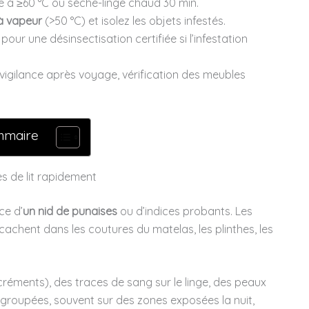
e à ≥60 °C ou sèche-linge chaud 30 min.
à vapeur
(>50 °C) et isolez les objets infestés.
pour une désinsectisation certifiée si l’infestation
vigilance après voyage, vérification des meubles
mmaire
s de lit rapidement
ce d’
un nid de punaises
ou d’indices probants. Les
cachent dans les coutures du matelas, les plinthes, les
réments), des traces de sang sur le linge, des peaux
groupées, souvent sur des zones exposées la nuit,