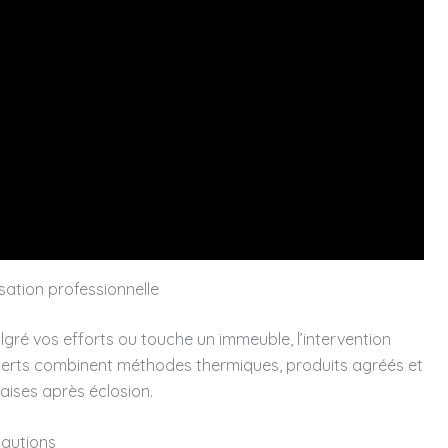
sation professionnelle
algré vos efforts ou touche un immeuble, l’intervention
perts combinent méthodes thermiques, produits agréés et
naises après éclosion.
cautions