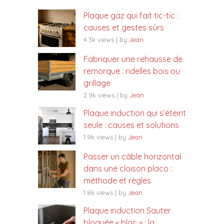
Plaque gaz qui fait tic-tic :
causes et gestes sûrs
4.3k views
|
by
Jean
Fabriquer une rehausse de
remorque : ridelles bois ou
grillage
2.9k views
|
by
Jean
Plaque induction qui s’éteint
seule : causes et solutions
1.9k views
|
by
Jean
Passer un câble horizontal
dans une cloison placo :
méthode et règles
1.8k views
|
by
Jean
Plaque induction Sauter
bloquée « bloc » : la