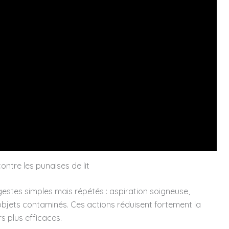
ntre les punaises de lit
estes simples mais répétés : aspiration soigneuse,
objets contaminés. Ces actions réduisent fortement la
s plus efficaces.