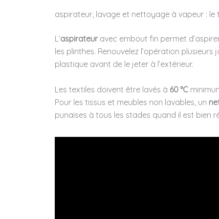
aspirateur, lavage et nettoyage à vapeur : le 
L’
aspirateur
avec embout fin permet d’aspirer
les plinthes. Renouvelez l’opération plusieurs 
plastique avant de le jeter à l’extérieur.
Les textiles doivent être lavés à
60 °C
minimum
Pour les tissus et meubles non lavables, un
ne
punaises à tous les stades quand il est bien ré