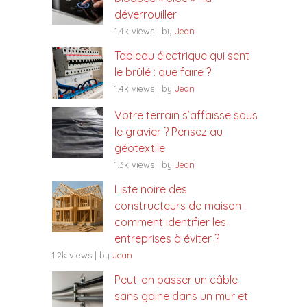
déverrouiller
1.4k views
|
by
Jean
Tableau électrique qui sent
le brûlé : que faire ?
1.4k views
|
by
Jean
Votre terrain s’affaisse sous
le gravier ? Pensez au
géotextile
1.3k views
|
by
Jean
Liste noire des
constructeurs de maison :
comment identifier les
entreprises à éviter ?
1.2k views
|
by
Jean
Peut-on passer un câble
sans gaine dans un mur et