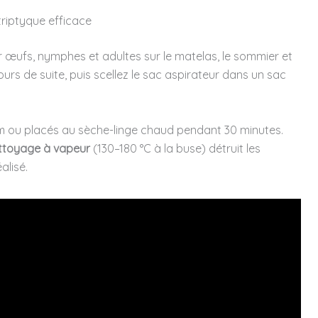
triptyque efficace
 œufs, nymphes et adultes sur le matelas, le sommier et
jours de suite, puis scellez le sac aspirateur dans un sac
 ou placés au sèche-linge chaud pendant 30 minutes.
ttoyage à vapeur
(130–180 °C à la buse) détruit les
alisé.