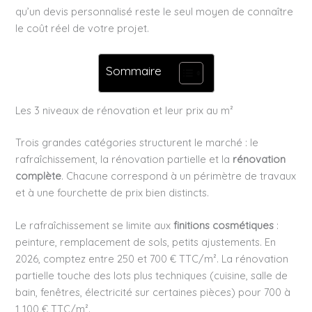
qu’un devis personnalisé reste le seul moyen de connaître
le coût réel de votre projet.
Sommaire
Les 3 niveaux de rénovation et leur prix au m²
Trois grandes catégories structurent le marché : le
rafraîchissement, la rénovation partielle et la
rénovation
complète
. Chacune correspond à un périmètre de travaux
et à une fourchette de prix bien distincts.
Le rafraîchissement se limite aux
finitions cosmétiques
:
peinture, remplacement de sols, petits ajustements. En
2026, comptez entre 250 et 700 € TTC/m². La rénovation
partielle touche des lots plus techniques (cuisine, salle de
bain, fenêtres, électricité sur certaines pièces) pour 700 à
1 100 € TTC/m².