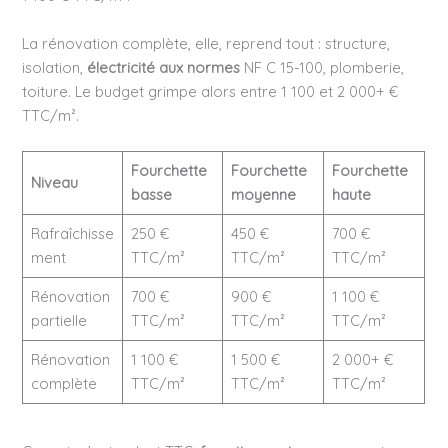
La rénovation complète, elle, reprend tout : structure,
isolation,
électricité aux normes
NF C 15-100, plomberie,
toiture. Le budget grimpe alors entre 1 100 et 2 000+ €
TTC/m².
Fourchette
Fourchette
Fourchette
Niveau
basse
moyenne
haute
Rafraîchisse
250 €
450 €
700 €
ment
TTC/m²
TTC/m²
TTC/m²
Rénovation
700 €
900 €
1 100 €
partielle
TTC/m²
TTC/m²
TTC/m²
Rénovation
1 100 €
1 500 €
2 000+ €
complète
TTC/m²
TTC/m²
TTC/m²