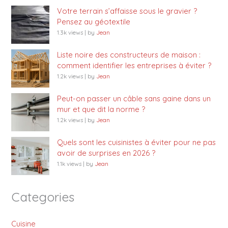
Votre terrain s’affaisse sous le gravier ?
Pensez au géotextile
1.3k views
|
by
Jean
Liste noire des constructeurs de maison :
comment identifier les entreprises à éviter ?
1.2k views
|
by
Jean
Peut-on passer un câble sans gaine dans un
mur et que dit la norme ?
1.2k views
|
by
Jean
Quels sont les cuisinistes à éviter pour ne pas
avoir de surprises en 2026 ?
1.1k views
|
by
Jean
Categories
Cuisine