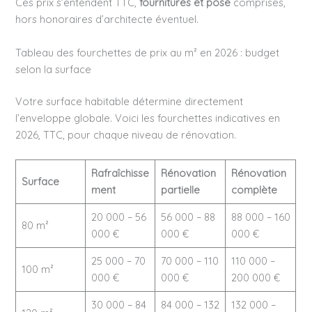
Ces prix s’entendent TTC,
fournitures et pose
comprises,
hors honoraires d’architecte éventuel.
Tableau des fourchettes de prix au m² en 2026 : budget
selon la surface
Votre surface habitable détermine directement
l’enveloppe globale. Voici les fourchettes indicatives en
2026, TTC, pour chaque niveau de rénovation.
Rafraîchisse
Rénovation
Rénovation
Surface
ment
partielle
complète
20 000 – 56
56 000 – 88
88 000 – 160
80 m²
000 €
000 €
000 €
25 000 – 70
70 000 – 110
110 000 –
100 m²
000 €
000 €
200 000 €
30 000 – 84
84 000 – 132
132 000 –