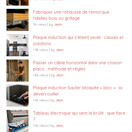
Fabriquer une rehausse de remorque :
ridelles bois ou grillage
3k views
|
by
Jean
Plaque induction qui s’éteint seule : causes et
solutions
1.9k views
|
by
Jean
Passer un câble horizontal dans une cloison
placo : méthode et règles
1.8k views
|
by
Jean
Plaque induction Sauter bloquée « bloc » : la
déverrouiller
1.4k views
|
by
Jean
Tableau électrique qui sent le brûlé : que faire
?
1.4k views
|
by
Jean