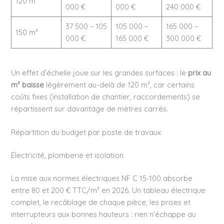
120 m²
000 €
000 €
240 000 €
37 500 – 105
105 000 –
165 000 –
150 m²
000 €
165 000 €
300 000 €
Un effet d’échelle joue sur les grandes surfaces : le
prix au
m² baisse
légèrement au-delà de 120 m², car certains
coûts fixes (installation de chantier, raccordements) se
répartissent sur davantage de mètres carrés.
Répartition du budget par poste de travaux
Électricité, plomberie et isolation
La mise aux normes électriques NF C 15-100 absorbe
entre 80 et 200 € TTC/m² en 2026. Un tableau électrique
complet, le recâblage de chaque pièce, les prises et
interrupteurs aux bonnes hauteurs : rien n’échappe au