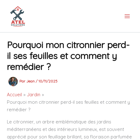
Aller
au
contenu
Pourquoi mon citronnier perd-
il ses feuilles et comment y
remédier ?
Par
Jean
/
10/11/2025
Accueil
Jardin
Pourquoi mon citronnier perd-il ses feuilles et comment y
remédier ?
Le citronnier, un arbre emblématique des jardins
méditerranéens et des intérieurs lumineux, est souvent
apprécié pour son feuillage brillant, sa floraison parfumée