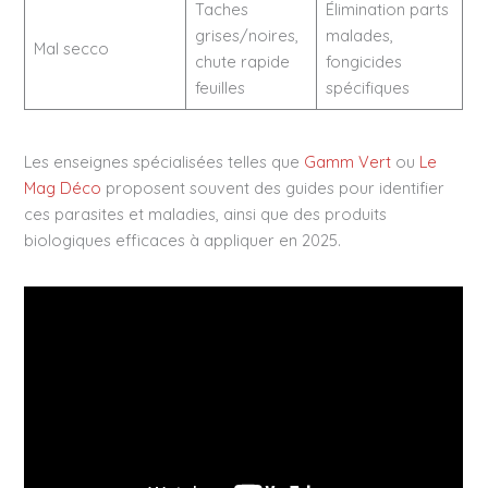
Taches
Élimination parts
grises/noires,
malades,
Mal secco
chute rapide
fongicides
feuilles
spécifiques
Les enseignes spécialisées telles que
Gamm Vert
ou
Le
Mag Déco
proposent souvent des guides pour identifier
ces parasites et maladies, ainsi que des produits
biologiques efficaces à appliquer en 2025.