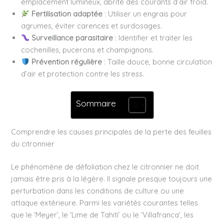
emplacement lumineux, abrité des courants d’air froid.
Fertilisation adaptée
: Utiliser un engrais pour
agrumes, éviter carences et surdosages.
Surveillance parasitaire
: Identifier et traiter les
cochenilles, pucerons et champignons.
Prévention régulière
: Taille douce, bonne circulation
d’air et protection contre les stress.
Sommaire
Comprendre les causes principales de la perte des feuilles
du citronnier
Le phénomène de défoliation chez le citronnier ne doit
jamais être pris à la légère. Il signale presque toujours une
perturbation dans les conditions de culture ou une
attaque extérieure. Parmi les variétés courantes telles
que le ‘Meyer’, le ‘Lime de Tahiti’ ou le ‘Villafranca’, les