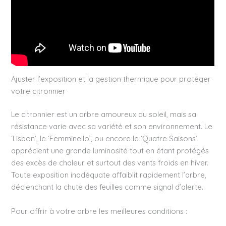
Ajuster l’exposition et la gestion thermique pour protéger
votre citronnier
Le citronnier est un arbre amoureux du soleil, mais sa
résistance varie avec sa variété et son environnement. Le
‘Lisbon’, le ‘Femminello’, ou encore le ‘Quatre Saisons’
apprécient une grande luminosité tout en étant protégés
des excès de chaleur et surtout des vents froids en hiver.
Toute exposition inadéquate affaiblit rapidement l’arbre,
déclenchant la chute des feuilles comme signal d’alerte.
Pour offrir à votre arbre les meilleures conditions :