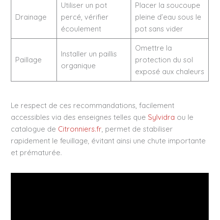
Utiliser un pot
Placer la soucoupe
Drainage
percé, vérifier
pleine d’eau sous le
écoulement
pot sans vider
Omettre la
Installer un paillis
Paillage
protection du sol
organique
exposé aux chaleurs
Le respect de ces recommandations, facilement
accessibles via des enseignes telles que
Sylvidra
ou le
catalogue de
Citronniers.fr
, permet de stabiliser
rapidement le feuillage, évitant ainsi une chute importante
et prématurée.