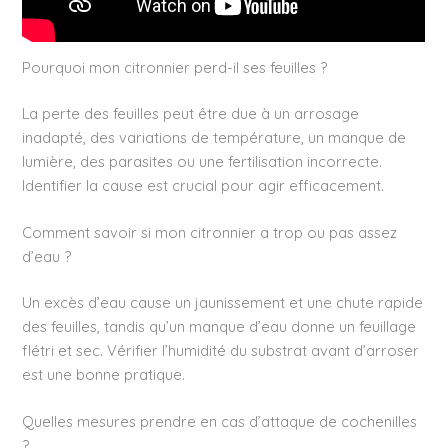
Pourquoi mon citronnier perd-il ses feuilles ?
La perte des feuilles peut être due à un arrosage
inadapté, des variations de température, un manque de
lumière, des parasites ou une fertilisation incorrecte.
Identifier la cause est crucial pour agir efficacement.
Comment savoir si mon citronnier a trop ou pas assez
d’eau ?
Un excès d’eau cause un jaunissement et une chute rapide
des feuilles, tandis qu’un manque d’eau donne un feuillage
flétri et sec. Vérifier l’humidité du substrat avant d’arroser
est une bonne pratique.
Quelles mesures prendre en cas d’attaque de cochenilles
?