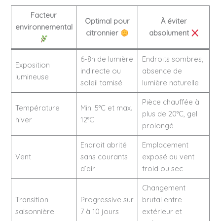
Facteur
Optimal pour
À éviter
environnemental
citronnier
absolument
6-8h de lumière
Endroits sombres,
Exposition
indirecte ou
absence de
lumineuse
soleil tamisé
lumière naturelle
Pièce chauffée à
Température
Min. 5°C et max.
plus de 20°C, gel
hiver
12°C
prolongé
Endroit abrité
Emplacement
Vent
sans courants
exposé au vent
d’air
froid ou sec
Changement
Transition
Progressive sur
brutal entre
saisonnière
7 à 10 jours
extérieur et