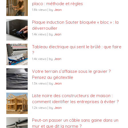
placo : méthode et règles
1.8k views
|
by
Jean
Plaque induction Sauter bloquée « bloc » : la
déverrouiller
1.4k views
|
by
Jean
Tableau électrique qui sent le brûlé : que faire
?
1.4k views
|
by
Jean
Votre terrain s’affaisse sous le gravier ?
Pensez au géotextile
1.3k views
|
by
Jean
Liste noire des constructeurs de maison :
comment identifier les entreprises à éviter ?
1.2k views
|
by
Jean
Peut-on passer un câble sans gaine dans un
mur et que dit la norme ?