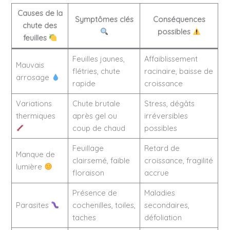
Causes de la
Symptômes clés
Conséquences
chute des
possibles
feuilles
Feuilles jaunes,
Affaiblissement
Mauvais
flétries, chute
racinaire, baisse de
arrosage
rapide
croissance
Variations
Chute brutale
Stress, dégâts
thermiques
après gel ou
irréversibles
coup de chaud
possibles
Feuillage
Retard de
Manque de
clairsemé, faible
croissance, fragilité
lumière
floraison
accrue
Présence de
Maladies
Parasites
cochenilles, toiles,
secondaires,
taches
défoliation