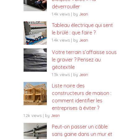
déverrouiller
1.4k views
|
by
Jean
Tableau électrique qui sent
le brûlé : que faire ?
1.4k views
|
by
Jean
Votre terrain s’affaisse sous
le gravier ? Pensez au
géotextile
1.3k views
|
by
Jean
Liste noire des
constructeurs de maison :
comment identifier les
entreprises à éviter ?
1.2k views
|
by
Jean
Peut-on passer un câble
sans gaine dans un mur et