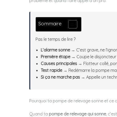
problème et quand faire appel à un pro.
Sommaire
Pas le temps de lire ?
L’alarme sonne
→ C’est grave, ne l’ign
Première étape
→ Coupe le disjoncteur e
Causes principales
→ Flotteur collé, po
Test rapide
→ Redémarre la pompe manue
Si ça ne marche pas
→ Appelle un techn
Pourquoi ta pompe de relevage sonne et ce qu
Quand ta
pompe de relevage qui sonne
, c’es