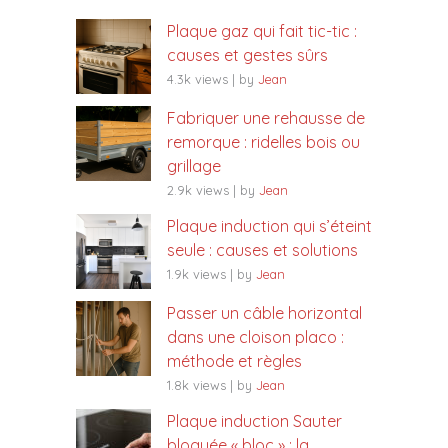
Plaque gaz qui fait tic-tic :
causes et gestes sûrs
4.3k views
|
by
Jean
Fabriquer une rehausse de
remorque : ridelles bois ou
grillage
2.9k views
|
by
Jean
Plaque induction qui s’éteint
seule : causes et solutions
1.9k views
|
by
Jean
Passer un câble horizontal
dans une cloison placo :
méthode et règles
1.8k views
|
by
Jean
Plaque induction Sauter
bloquée « bloc » : la