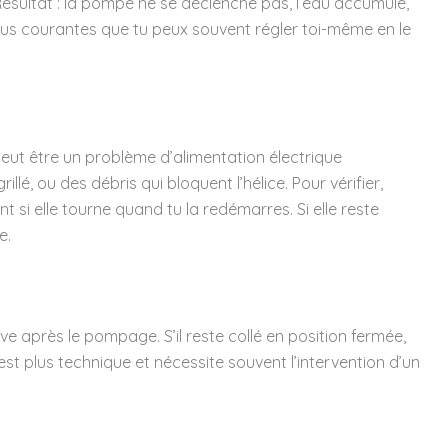
. Résultat : la pompe ne se déclenche pas, l’eau accumule,
 plus courantes que tu peux souvent régler toi-même en le
peut être un problème d’alimentation électrique
llé, ou des débris qui bloquent l’hélice. Pour vérifier,
t si elle tourne quand tu la redémarres. Si elle reste
e.
e après le pompage. S’il reste collé en position fermée,
est plus technique et nécessite souvent l’intervention d’un