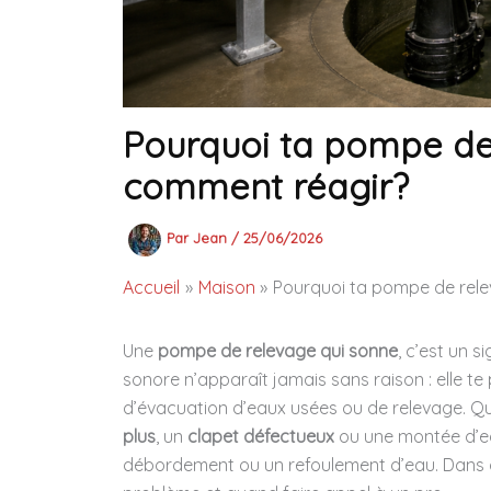
Pourquoi ta pompe de
comment réagir?
Par
Jean
/
25/06/2026
Accueil
Maison
Pourquoi ta pompe de rele
Une
pompe de relevage qui sonne
, c’est un s
sonore n’apparaît jamais sans raison : elle t
d’évacuation d’eaux usées ou de relevage. Qu
plus
, un
clapet défectueux
ou une montée d’eau
débordement ou un refoulement d’eau. Dans c