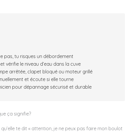
ore pas, tu risques un débordement
t vérifie le niveau d’eau dans la cuve
mpe arrêtée, clapet bloqué ou moteur grillé
llement et écoute si elle tourne
icien pour dépannage sécurisé et durable
e ça signifie?
t qu’elle te dit « attention, je ne peux pas faire mon boulot