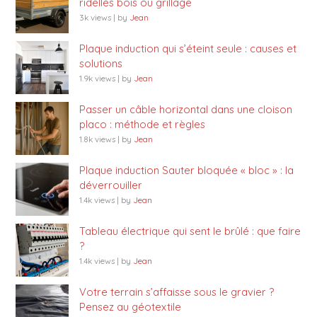
ridelles bois ou grillage
3k views
|
by
Jean
Plaque induction qui s’éteint seule : causes et
solutions
1.9k views
|
by
Jean
Passer un câble horizontal dans une cloison
placo : méthode et règles
1.8k views
|
by
Jean
Plaque induction Sauter bloquée « bloc » : la
déverrouiller
1.4k views
|
by
Jean
Tableau électrique qui sent le brûlé : que faire
?
1.4k views
|
by
Jean
Votre terrain s’affaisse sous le gravier ?
Pensez au géotextile