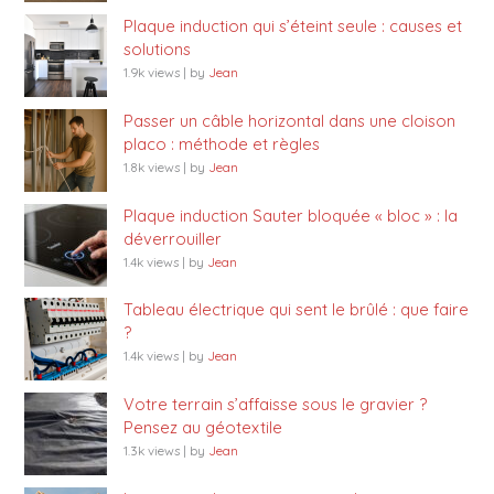
Plaque induction qui s’éteint seule : causes et
solutions
1.9k views
|
by
Jean
Passer un câble horizontal dans une cloison
placo : méthode et règles
1.8k views
|
by
Jean
Plaque induction Sauter bloquée « bloc » : la
déverrouiller
1.4k views
|
by
Jean
Tableau électrique qui sent le brûlé : que faire
?
1.4k views
|
by
Jean
Votre terrain s’affaisse sous le gravier ?
Pensez au géotextile
1.3k views
|
by
Jean