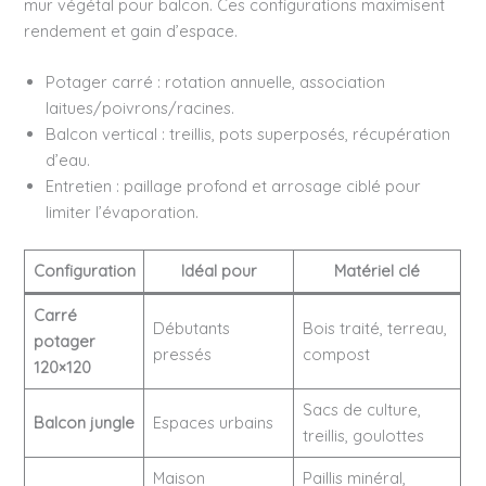
mur végétal pour balcon. Ces configurations maximisent
rendement et gain d’espace.
Potager carré : rotation annuelle, association
laitues/poivrons/racines.
Balcon vertical : treillis, pots superposés, récupération
d’eau.
Entretien : paillage profond et arrosage ciblé pour
limiter l’évaporation.
Configuration
Idéal pour
Matériel clé
Carré
Débutants
Bois traité, terreau,
potager
pressés
compost
120×120
Sacs de culture,
Balcon jungle
Espaces urbains
treillis, goulottes
Maison
Paillis minéral,