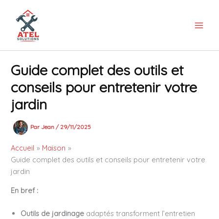
Aller
au
contenu
Guide complet des outils et
conseils pour entretenir votre
jardin
Par
Jean
/
29/11/2025
Accueil
Maison
Guide complet des outils et conseils pour entretenir votre
jardin
En bref :
Outils de jardinage
adaptés transforment l’entretien