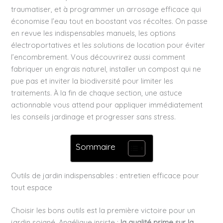
traumatiser, et à programmer un arrosage efficace qui
économise l’eau tout en boostant vos récoltes. On passe
en revue les indispensables manuels, les options
électroportatives et les solutions de location pour éviter
l’encombrement. Vous découvrirez aussi comment
fabriquer un engrais naturel, installer un compost qui ne
pue pas et inviter la biodiversité pour limiter les
traitements. À la fin de chaque section, une astuce
actionnable vous attend pour appliquer immédiatement
les conseils jardinage et progresser sans stress.
Sommaire
Outils de jardin indispensables : entretien efficace pour
tout espace
Choisir les bons outils est la première victoire pour un
jardin soigné. Angélique insiste :
la qualité prime sur la