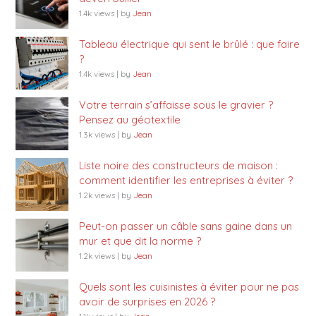
1.4k views
|
by
Jean
Tableau électrique qui sent le brûlé : que faire
?
1.4k views
|
by
Jean
Votre terrain s’affaisse sous le gravier ?
Pensez au géotextile
1.3k views
|
by
Jean
Liste noire des constructeurs de maison :
comment identifier les entreprises à éviter ?
1.2k views
|
by
Jean
Peut-on passer un câble sans gaine dans un
mur et que dit la norme ?
1.2k views
|
by
Jean
Quels sont les cuisinistes à éviter pour ne pas
avoir de surprises en 2026 ?