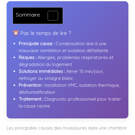
Sommaire
Pas le temps de lire ?
Principale cause :
Condensation due à une
mauvaise ventilation et isolation défaillante
Risques :
Allergies, problèmes respiratoires et
dégradation du logement
Solutions immédiates :
Aérer 15 min/jour,
nettoyer au vinaigre blanc
Prévention :
Installation VMC, isolation thermique,
déshumidificateur
Traitement :
Diagnostic professionnel pour traiter
la cause racine
Les principales causes des moisissures dans une chambre