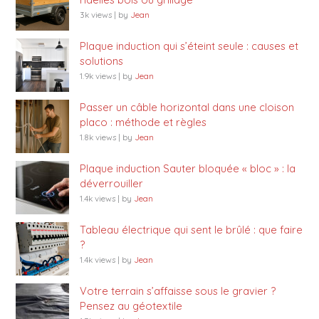
3k views
|
by
Jean
Plaque induction qui s’éteint seule : causes et
solutions
1.9k views
|
by
Jean
Passer un câble horizontal dans une cloison
placo : méthode et règles
1.8k views
|
by
Jean
Plaque induction Sauter bloquée « bloc » : la
déverrouiller
1.4k views
|
by
Jean
Tableau électrique qui sent le brûlé : que faire
?
1.4k views
|
by
Jean
Votre terrain s’affaisse sous le gravier ?
Pensez au géotextile