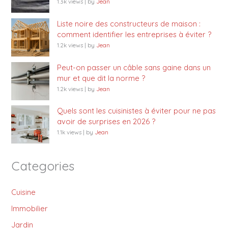
1.3k views
|
by
Jean
Liste noire des constructeurs de maison :
comment identifier les entreprises à éviter ?
1.2k views
|
by
Jean
Peut-on passer un câble sans gaine dans un
mur et que dit la norme ?
1.2k views
|
by
Jean
Quels sont les cuisinistes à éviter pour ne pas
avoir de surprises en 2026 ?
1.1k views
|
by
Jean
Categories
Cuisine
Immobilier
Jardin