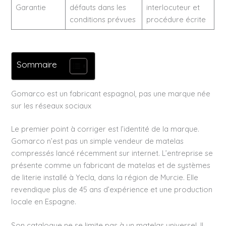
Garantie
défauts dans les
interlocuteur et
conditions prévues
procédure écrite
Sommaire
Gomarco est un fabricant espagnol, pas une marque née
sur les réseaux sociaux
Le premier point à corriger est l’identité de la marque.
Gomarco n’est pas un simple vendeur de matelas
compressés lancé récemment sur internet. L’entreprise se
présente comme un fabricant de matelas et de systèmes
de literie installé à Yecla, dans la région de Murcie. Elle
revendique plus de 45 ans d’expérience et une production
locale en Espagne.
Son catalogue ne se limite pas à un matelas universel. Il