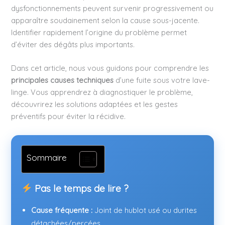
dysfonctionnements peuvent survenir progressivement ou
apparaître soudainement selon la cause sous-jacente.
Identifier rapidement l’origine du problème permet
d’éviter des dégâts plus importants.
Dans cet article, nous vous guidons pour comprendre les
principales causes techniques
d’une fuite sous votre lave-
linge. Vous apprendrez à diagnostiquer le problème,
découvrirez les solutions adaptées et les gestes
préventifs pour éviter la récidive.
Sommaire
Pas le temps de lire ?
Cause fréquente :
Joint de hublot usé ou durites
détachées/percées