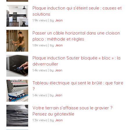
Plaque induction qui s’éteint seule : causes et
solutions
1.9k views
|
by
Jean
Passer un câble horizontal dans une cloison
placo : méthode et règles
1.8k views
|
by
Jean
Plaque induction Sauter bloquée « bloc » : la
déverrouiller
1.4k views
|
by
Jean
Tableau électrique qui sent le brûlé : que faire
?
1.4k views
|
by
Jean
Votre terrain s’affaisse sous le gravier ?
Pensez au géotextile
1.3k views
|
by
Jean