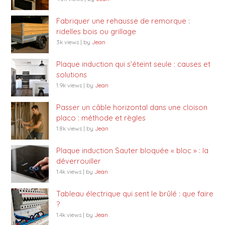
Fabriquer une rehausse de remorque :
ridelles bois ou grillage
3k views
|
by
Jean
Plaque induction qui s’éteint seule : causes et
solutions
1.9k views
|
by
Jean
Passer un câble horizontal dans une cloison
placo : méthode et règles
1.8k views
|
by
Jean
Plaque induction Sauter bloquée « bloc » : la
déverrouiller
1.4k views
|
by
Jean
Tableau électrique qui sent le brûlé : que faire
?
1.4k views
|
by
Jean