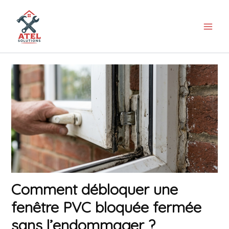
Aller
au
contenu
Comment débloquer une
fenêtre PVC bloquée fermée
sans l’endommager ?