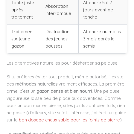
Tonte juste
Attendre 5 à 7
Absorption
après
jours avant de
interrompue
traitement
tondre
Traitement
Destruction
Attendre au moins
sur jeune
des jeunes
3 mois après le
gazon
pousses
semis
Les alternatives naturelles pour désherber sa pelouse
Si tu préfères éviter tout produit, même autorisé, il existe
des
méthodes naturelles
vraiment efficaces. La première
arme, c’est un
gazon dense et bien nourri
. Une pelouse
vigoureuse laisse peu de place aux adventices. Comme
pour un bon mur en pierre, si les joints sont bien faits, rien
ne passe (d’ailleurs, si le sujet t’intéresse, j’ai écrit un guide
sur le
bon dosage chaux sable pour les joints de pierre
).
La
scarification
, réalisée une à deux fois par an, permet