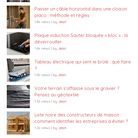
Passer un câble horizontal dans une cloison
placo : méthode et règles
1.8k views
|
by
Jean
Plaque induction Sauter bloquée « bloc » : la
déverrouiller
1.4k views
|
by
Jean
Tableau électrique qui sent le brûlé : que faire
?
1.4k views
|
by
Jean
Votre terrain s’affaisse sous le gravier ?
Pensez au géotextile
1.3k views
|
by
Jean
Liste noire des constructeurs de maison :
comment identifier les entreprises à éviter ?
1.2k views
|
by
Jean