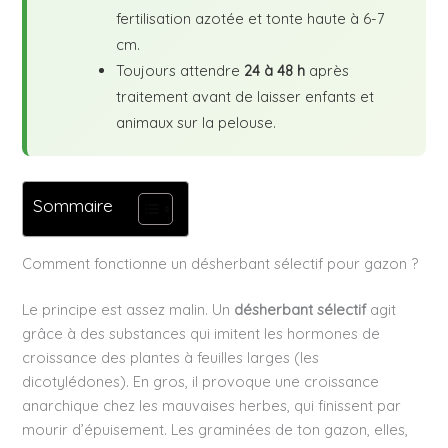
fertilisation azotée et tonte haute à 6-7
cm.
Toujours attendre
24 à 48 h
après
traitement avant de laisser enfants et
animaux sur la pelouse.
Sommaire
Comment fonctionne un désherbant sélectif pour gazon ?
Le principe est assez malin. Un
désherbant sélectif
agit
grâce à des substances qui imitent les hormones de
croissance des plantes à feuilles larges (les
dicotylédones). En gros, il provoque une croissance
anarchique chez les mauvaises herbes, qui finissent par
mourir d’épuisement. Les graminées de ton gazon, elles,