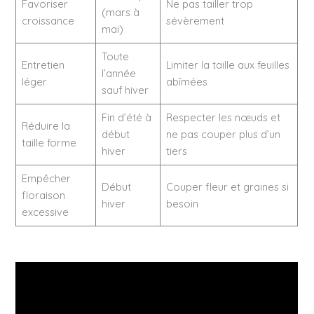
Favoriser
Ne pas tailler trop
(mars à
croissance
sévèrement
mai)
Toute
Entretien
Limiter la taille aux feuilles
l’année
léger
abîmées
sauf hiver
Fin d’été à
Respecter les nœuds et
Réduire la
début
ne pas couper plus d’un
taille forme
hiver
tiers
Empêcher
Début
Couper fleur et graines si
floraison
hiver
besoin
excessive