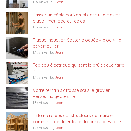
1.9k views
|
by
Jean
Passer un câble horizontal dans une cloison
placo : méthode et règles
1.8k views
|
by
Jean
Plaque induction Sauter bloquée « bloc » : la
déverrouiller
1.4k views
|
by
Jean
Tableau électrique qui sent le brûlé : que faire
?
1.4k views
|
by
Jean
Votre terrain s’affaisse sous le gravier ?
Pensez au géotextile
1.3k views
|
by
Jean
Liste noire des constructeurs de maison :
comment identifier les entreprises à éviter ?
1.2k views
|
by
Jean