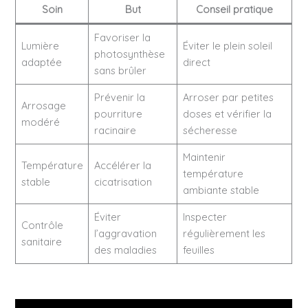
Soin
But
Conseil pratique
Favoriser la
Lumière
Éviter le plein soleil
photosynthèse
adaptée
direct
sans brûler
Prévenir la
Arroser par petites
Arrosage
pourriture
doses et vérifier la
modéré
racinaire
sécheresse
Maintenir
Température
Accélérer la
température
stable
cicatrisation
ambiante stable
Éviter
Inspecter
Contrôle
l’aggravation
régulièrement les
sanitaire
des maladies
feuilles