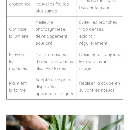
tissus abîmés sans
croissance
nouvelles feuilles
blesser le tronc
plus saines
Meilleure
Éviter les branches
Optimise
photosynthèse,
trop denses,
la lumière
développement
éclaircir
équilibré
régulièrement
Prévient
Moins de risques
Désinfecter toujours
les
d’infections, plantes
les outils avant
maladies
plus résistantes
usage
Adapté à l’espace
Maintient
Réaliser la coupe en
disponible,
la forme
suivant les nœuds
apparence soignée