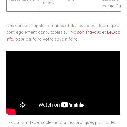
arbre
mastic Gardi
Des conseils supplémentaires et des pas à pas techniques
sont également consultables sur
Maison Travaux
et
LeDoc
Info
, pour parfaire votre savoir-faire.
Les outils indispensables et bonnes pratiques pour tailler