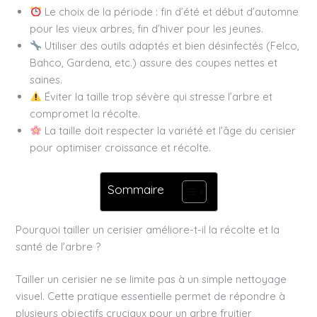
Le choix de la période : fin d’été et début d’automne
pour les vieux arbres, fin d’hiver pour les jeunes.
Utiliser des outils adaptés et bien désinfectés (Felco,
Bahco, Gardena, etc.) assure des coupes nettes et
saines.
Éviter la taille trop sévère qui stresse l’arbre et
compromet la récolte.
La taille doit respecter la variété et l’âge du cerisier
pour optimiser croissance et récolte.
Sommaire
Pourquoi tailler un cerisier améliore-t-il la récolte et la
santé de l’arbre ?
Tailler un cerisier ne se limite pas à un simple nettoyage
visuel. Cette pratique essentielle permet de répondre à
plusieurs objectifs cruciaux pour un arbre fruitier