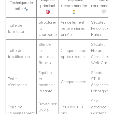
Technique de
principal
recommandée
recommand
taille
Structurer
Annuellement
Sécateur
Taille de
la
les premières
Felco, scie
formation
charpente
années
Bahco
Stimuler
Sécateur
Taille de
les
Chaque année
Fiskars,
fructification
boutons
après récolte
ébrancheur
floraux
Wolf-Garten
Équilibrer
Sécateur
Taille
et
STIHL,
Chaque année
d’entretien
maintenir
ébrancheur
la santé
Leborgne
Scie
Revitaliser
Taille de
Tous les 8-10
arboricole
un vieil
rajeunissement
ans
Gardena,