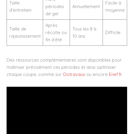
Taille
Facile à
périodes
Annuellement
d’entretien
moyenne
de gel
Après
Taille de
Tous les 8 à
récolte ou
Difficile
rajeunissement
10 ans
fin d’été
Des ressources complémentaires sont disponibles pour
maîtriser précisément ces périodes et ainsi optimiser
chaque coupe, comme sur
Ootravaux
ou encore
Enef.fr
.