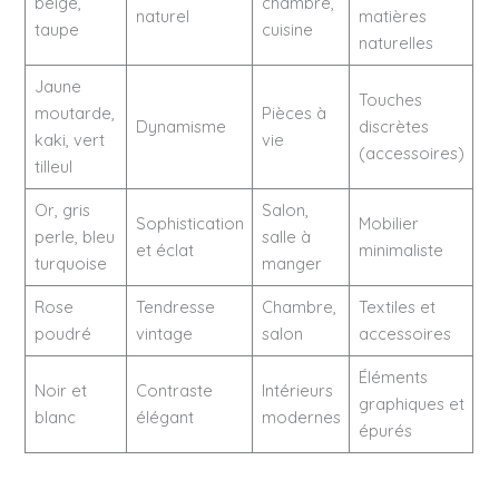
beige,
chambre,
naturel
matières
taupe
cuisine
naturelles
Jaune
Touches
moutarde,
Pièces à
Dynamisme
discrètes
kaki, vert
vie
(accessoires)
tilleul
Or, gris
Salon,
Sophistication
Mobilier
perle, bleu
salle à
et éclat
minimaliste
turquoise
manger
Rose
Tendresse
Chambre,
Textiles et
poudré
vintage
salon
accessoires
Éléments
Noir et
Contraste
Intérieurs
graphiques et
blanc
élégant
modernes
épurés