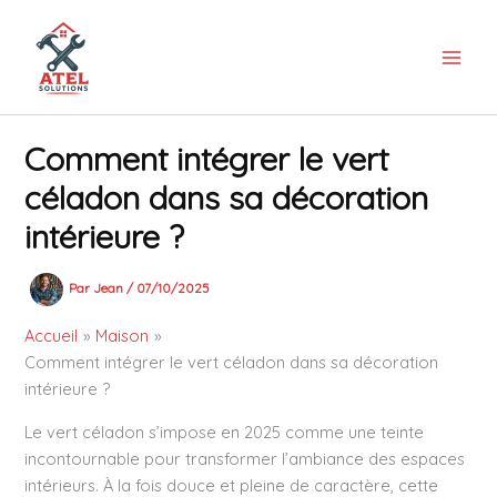
Aller
au
contenu
Comment intégrer le vert
céladon dans sa décoration
intérieure ?
Par
Jean
/
07/10/2025
Accueil
Maison
Comment intégrer le vert céladon dans sa décoration
intérieure ?
Le vert céladon s’impose en 2025 comme une teinte
incontournable pour transformer l’ambiance des espaces
intérieurs. À la fois douce et pleine de caractère, cette