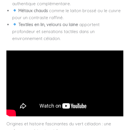
authentique complémentaire.
Métaux chauds
comme le laiton brossé ou le cuivre
pour un contraste raffiné.
Textiles en lin, velours ou laine
apportent
profondeur et sensations tactiles dans un
environnement céladon.
Origines et histoire fascinantes du vert céladon : une