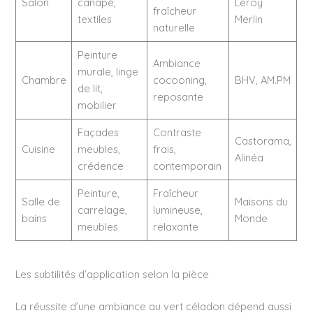
Salon
canapé,
Leroy
fraîcheur
textiles
Merlin
naturelle
Peinture
Ambiance
murale, linge
Chambre
cocooning,
BHV, AM.PM
de lit,
reposante
mobilier
Façades
Contraste
Castorama,
Cuisine
meubles,
frais,
Alinéa
crédence
contemporain
Peinture,
Fraîcheur
Salle de
Maisons du
carrelage,
lumineuse,
bains
Monde
meubles
relaxante
Les subtilités d’application selon la pièce
La réussite d’une ambiance au vert céladon dépend aussi