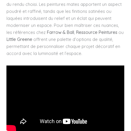
du rendu choisi. Les peintures mates apportent un aspect
poudré et raffiné, tandis que les finitions satinées ou
laquées introduisent du relief et un éclat qui peuvent
moderniser un espace. Pour bien maîtriser ces nuances,
les références chez
Farrow & Ball
,
Ressource Peintures
ou
Little Greene
offrent une palette d’options de qualité,
permettant de personnaliser chaque projet décoratif en
accord avec la luminosité et l’espace.