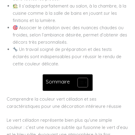
Il s’adapte parfaitement au salon, à la chambre, à la
cuisine comme à la salle de bains en jouant sur les
finitions et la lumière.
Associer le céladon avec des nuances chaudes ou
froides, selon l’ambiance désirée, permet d’obtenir des
décors très personnalisés.
Un travail soigné de préparation et des tests
éclairés sont indispensables pour réussir le rendu de
cette couleur délicate.
Sommaire
Comprendre la couleur vert céladon et ses
caractéristiques pour une décoration intérieure réussie
Le vert céladon représente bien plus qu’une simple
couleur : c’est une nuance subtile qui fusionne le vert d’eau
et le bleu pâle, évoquant une atmosphère à la fois