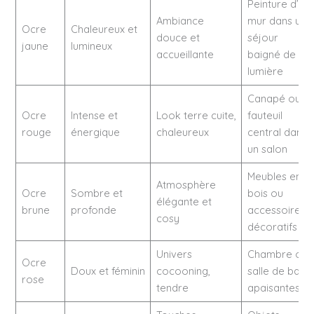
Peinture d’un
Ambiance
mur dans un
Ocre
Chaleureux et
douce et
séjour
jaune
lumineux
accueillante
baigné de
lumière
Canapé ou
Ocre
Intense et
Look terre cuite,
fauteuil
rouge
énergique
chaleureux
central dans
un salon
Meubles en
Atmosphère
Ocre
Sombre et
bois ou
élégante et
brune
profonde
accessoires
cosy
décoratifs
Univers
Chambre ou
Ocre
Doux et féminin
cocooning,
salle de bain
rose
tendre
apaisantes