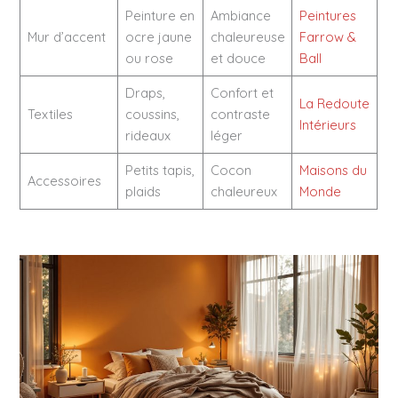
Peinture en
Ambiance
Peintures
Mur d’accent
ocre jaune
chaleureuse
Farrow &
ou rose
et douce
Ball
Draps,
Confort et
La Redoute
Textiles
coussins,
contraste
Intérieurs
rideaux
léger
Petits tapis,
Cocon
Maisons du
Accessoires
plaids
chaleureux
Monde