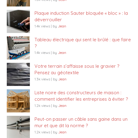
Plaque induction Sauter bloquée « bloc » : la
déverrouiller
1.4k views
|
by
Jean
Tableau électrique qui sent le brûlé : que faire
?
1.4k views
|
by
Jean
Votre terrain s’affaisse sous le gravier ?
Pensez au géotextile
1.3k views
|
by
Jean
Liste noire des constructeurs de maison :
comment identifier les entreprises à éviter ?
1.2k views
|
by
Jean
Peut-on passer un câble sans gaine dans un
mur et que dit la norme ?
1.2k views
|
by
Jean