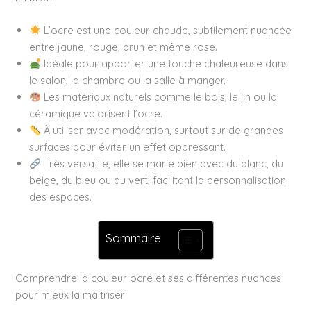
L’ocre est une couleur chaude, subtilement nuancée
entre jaune, rouge, brun et même rose.
Idéale pour apporter une touche chaleureuse dans
le salon, la chambre ou la salle à manger.
Les matériaux naturels comme le bois, le lin ou la
céramique valorisent l’ocre.
À utiliser avec modération, surtout sur de grandes
surfaces pour éviter un effet oppressant.
Très versatile, elle se marie bien avec du blanc, du
beige, du bleu ou du vert, facilitant la personnalisation
des espaces.
Sommaire
Comprendre la couleur ocre et ses différentes nuances
pour mieux la maîtriser