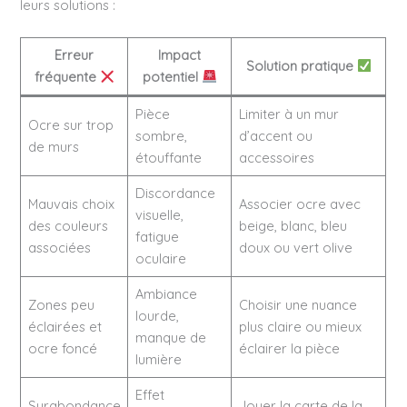
leurs solutions :
Erreur
Impact
Solution pratique
fréquente
potentiel
Pièce
Limiter à un mur
Ocre sur trop
sombre,
d’accent ou
de murs
étouffante
accessoires
Discordance
Mauvais choix
Associer ocre avec
visuelle,
des couleurs
beige, blanc, bleu
fatigue
associées
doux ou vert olive
oculaire
Ambiance
Zones peu
Choisir une nuance
lourde,
éclairées et
plus claire ou mieux
manque de
ocre foncé
éclairer la pièce
lumière
Effet
Surabondance
Jouer la carte de la