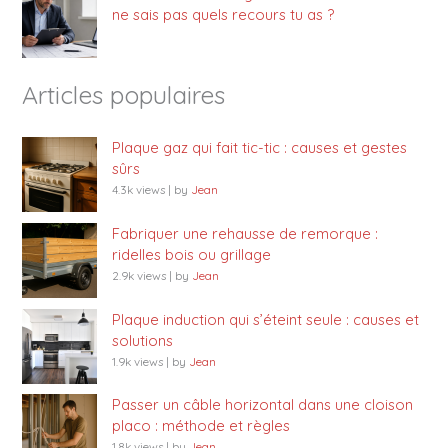
ne sais pas quels recours tu as ?
Articles populaires
Plaque gaz qui fait tic-tic : causes et gestes
sûrs
4.3k views
|
by
Jean
Fabriquer une rehausse de remorque :
ridelles bois ou grillage
2.9k views
|
by
Jean
Plaque induction qui s’éteint seule : causes et
solutions
1.9k views
|
by
Jean
Passer un câble horizontal dans une cloison
placo : méthode et règles
1.8k views
|
by
Jean