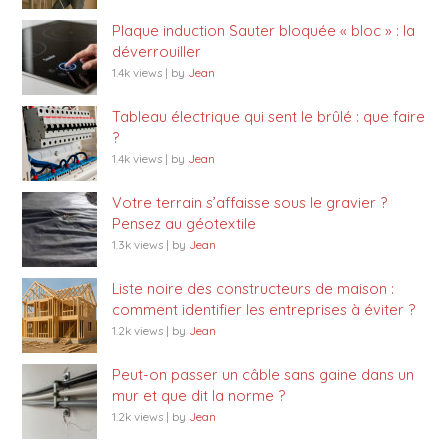
Plaque induction Sauter bloquée « bloc » : la
déverrouiller
1.4k views
|
by
Jean
Tableau électrique qui sent le brûlé : que faire
?
1.4k views
|
by
Jean
Votre terrain s’affaisse sous le gravier ?
Pensez au géotextile
1.3k views
|
by
Jean
Liste noire des constructeurs de maison :
comment identifier les entreprises à éviter ?
1.2k views
|
by
Jean
Peut-on passer un câble sans gaine dans un
mur et que dit la norme ?
1.2k views
|
by
Jean