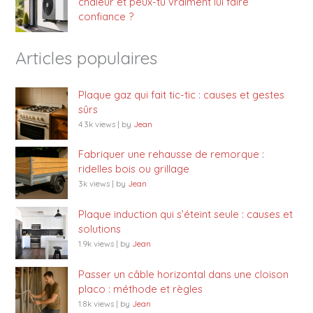
chaleur et peux-tu vraiment lui faire
confiance ?
Articles populaires
Plaque gaz qui fait tic-tic : causes et gestes
sûrs
4.3k views
|
by
Jean
Fabriquer une rehausse de remorque :
ridelles bois ou grillage
3k views
|
by
Jean
Plaque induction qui s’éteint seule : causes et
solutions
1.9k views
|
by
Jean
Passer un câble horizontal dans une cloison
placo : méthode et règles
1.8k views
|
by
Jean