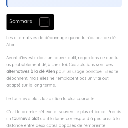
Sommaire
Les alternatives de dépannage quand tu n’as pas de clé
Allen
Avant d’investir dans un nouvel outil, regardons ce que tu
as probablement déjà chez toi. Ces solutions sont des
alternatives à la clé Allen
pour un usage ponctuel. Elles te
dépannent, mais elles ne remplacent pas un vrai outil
adapté sur le long terme.
Le tournevis plat : la solution la plus courante
C’est le premier réflexe et souvent le plus efficace. Prends
un
tournevis plat
dont la lame correspond à peu près à la
distance entre deux côtés opposés de l’empreinte