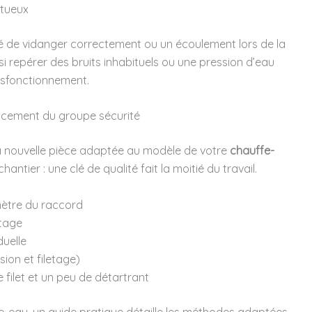
ctueux
lité de vidanger correctement ou un écoulement lors de la
ssi repérer des bruits inhabituels ou une pression d’eau
dysfonctionnement.
lacement du groupe sécurité
la nouvelle pièce adaptée au modèle de votre
chauffe-
chantier : une clé de qualité fait la moitié du travail.
mètre du raccord
etage
duelle
ion et filetage)
 filet et un peu de détartrant
fe-eau, un guide pratique détaille les méthodes adaptées