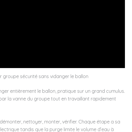
 groupe sécurité sans vidanger le ballon
ger entièrement le ballon, pratique sur un grand cumulus.
 par la vanne du groupe tout en travaillant rapidement
 démonter, nettoyer, monter, vérifier. Chaque étape a sa
 électrique tandis que la purge limite le volume d’eau à