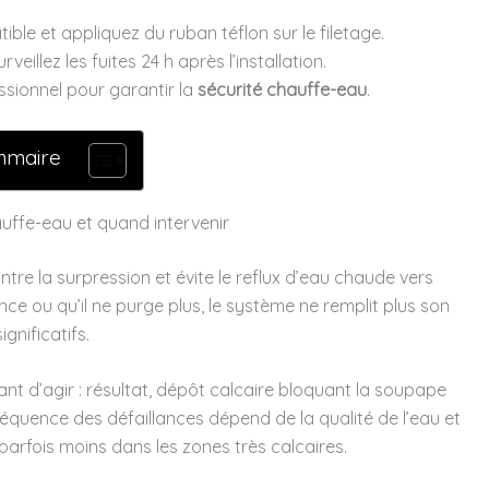
le et appliquez du ruban téflon sur le filetage.
veillez les fuites 24 h après l’installation.
essionnel pour garantir la
sécurité chauffe-eau
.
mmaire
uffe-eau et quand intervenir
tre la surpression et évite le reflux d’eau chaude vers
ence ou qu’il ne purge plus, le système ne remplit plus son
gnificatifs.
vant d’agir : résultat, dépôt calcaire bloquant la soupape
réquence des défaillances dépend de la qualité de l’eau et
, parfois moins dans les zones très calcaires.