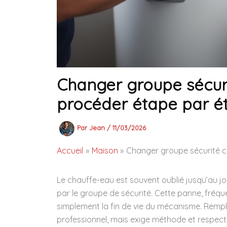
Changer groupe sécur
procéder étape par é
Par
Jean
/
11/03/2026
Accueil
Maison
Changer groupe sécurité c
Le chauffe-eau est souvent oublié jusqu’au jo
par le groupe de sécurité. Cette panne, fréqu
simplement la fin de vie du mécanisme. Remp
professionnel, mais exige méthode et respect 