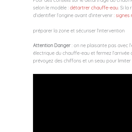
selon le modèle :
détartrer chauffe-eau
. Si l
d’identifier l’origine avant d’intervenir :
signes 
préparer la zone et sécuriser l’intervention
Attention Danger
: on ne plaisante pas avec l
électrique du chauffe-eau et fermez l’arrivée 
prévoyez des chiffons et un seau pour limiter 