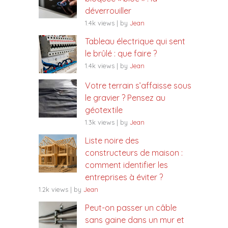
déverrouiller
1.4k views
|
by
Jean
Tableau électrique qui sent
le brûlé : que faire ?
1.4k views
|
by
Jean
Votre terrain s’affaisse sous
le gravier ? Pensez au
géotextile
1.3k views
|
by
Jean
Liste noire des
constructeurs de maison :
comment identifier les
entreprises à éviter ?
1.2k views
|
by
Jean
Peut-on passer un câble
sans gaine dans un mur et