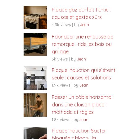
Plaque gaz qui fait tic-tic :
causes et gestes sûrs
4.3k views
|
by
Jean
Fabriquer une rehausse de
remorque : ridelles bois ou
grillage
3k views
|
by
Jean
Plaque induction qui s’éteint
seule : causes et solutions
1.9k views
|
by
Jean
Passer un câble horizontal
dans une cloison placo :
méthode et règles
1.8k views
|
by
Jean
Plaque induction Sauter
bloquée « bloc » : la