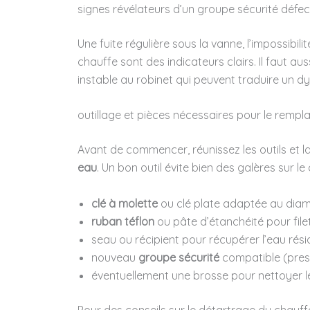
signes révélateurs d’un groupe sécurité défe
Une fuite régulière sous la vanne, l’impossibi
chauffe sont des indicateurs clairs. Il faut au
instable au robinet qui peuvent traduire un 
outillage et pièces nécessaires pour le remp
Avant de commencer, réunissez les outils et 
eau
. Un bon outil évite bien des galères sur le 
clé à molette
ou clé plate adaptée au dia
ruban téflon
ou pâte d’étanchéité pour fil
seau ou récipient pour récupérer l’eau rési
nouveau
groupe sécurité
compatible (press
éventuellement une brosse pour nettoyer le
Pour des conseils sur le détartrage du chauf