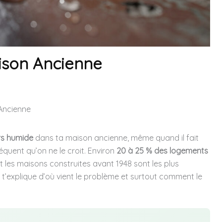
ison Ancienne
Ancienne
rs humide
dans ta maison ancienne, même quand il fait
quent qu’on ne le croit. Environ
20 à 25 % des logements
 les maisons construites avant 1948 sont les plus
e t’explique d’où vient le problème et surtout comment le