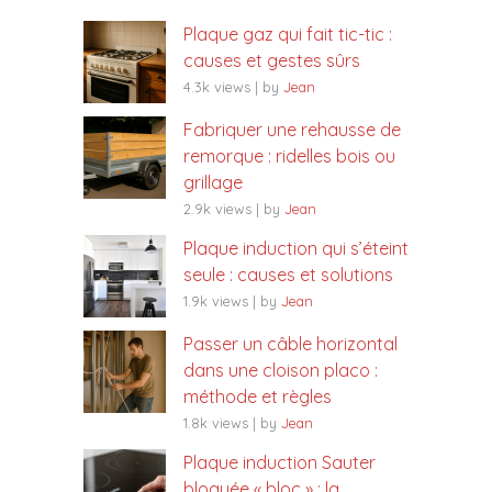
Plaque gaz qui fait tic-tic :
causes et gestes sûrs
4.3k views
|
by
Jean
Fabriquer une rehausse de
remorque : ridelles bois ou
grillage
2.9k views
|
by
Jean
Plaque induction qui s’éteint
seule : causes et solutions
1.9k views
|
by
Jean
Passer un câble horizontal
dans une cloison placo :
méthode et règles
1.8k views
|
by
Jean
Plaque induction Sauter
bloquée « bloc » : la