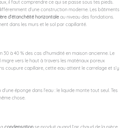
aux, il faut comprendre ce qui se passe sous tes pieds.
e différemment d’une construction moderne. Les bâtiments
ière d’étanchéité horizontale
au niveau des fondations.
nt dans les murs et le sol par capillarité.
n 30 à 40 % des cas d’humidité en maison ancienne. Le
ol migre vers le haut à travers les matériaux poreux
s coupure capillaire, cette eau atteint le carrelage et s’y
’une éponge dans l’eau : le liquide monte tout seul. Tes
 même chose.
 La
condensation
se produit quand l’air chaud de la pièce