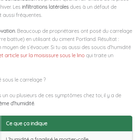
hiver. Les
infiltrations latérales
dues à un défaut de
t aussi fréquentes.
ovation
. Beaucoup de propriétaires ont posé du carrelage
rre battue) en utilisant du ciment Portland. Résultat :
n moyen de s’évacuer. Si tu as aussi des soucis d’humidité
et article sur la moisissure sous le lino
qui traite un
sous le carrelage ?
s un ou plusieurs de ces symptômes chez toi, il y a de
ème d’humidité
.
Ce que ça indique
L’humidité a fragilisé le mortier-colle