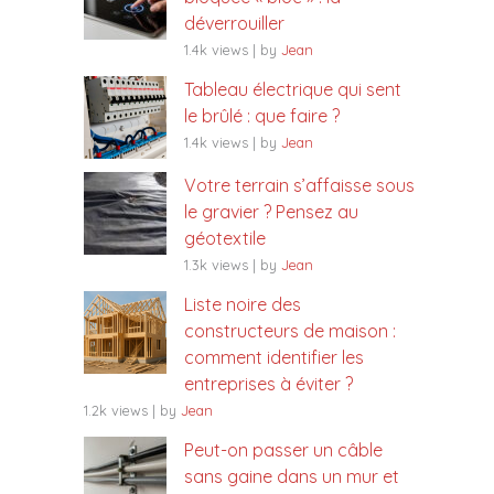
déverrouiller
1.4k views
|
by
Jean
Tableau électrique qui sent
le brûlé : que faire ?
1.4k views
|
by
Jean
Votre terrain s’affaisse sous
le gravier ? Pensez au
géotextile
1.3k views
|
by
Jean
Liste noire des
constructeurs de maison :
comment identifier les
entreprises à éviter ?
1.2k views
|
by
Jean
Peut-on passer un câble
sans gaine dans un mur et