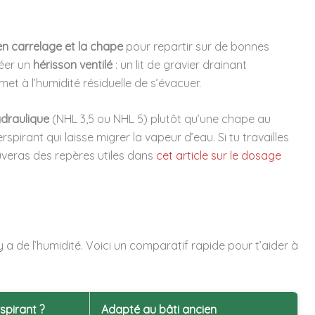
en carrelage et la chape
pour repartir sur de bonnes
réer un
hérisson ventilé
: un lit de gravier drainant
t à l’humidité résiduelle de s’évacuer.
draulique
(NHL 3,5 ou NHL 5) plutôt qu’une chape au
pirant qui laisse migrer la vapeur d’eau. Si tu travailles
ouveras des repères utiles dans
cet article sur le dosage
y a de l’humidité. Voici un comparatif rapide pour t’aider à
spirant ?
Adapté au bâti ancien