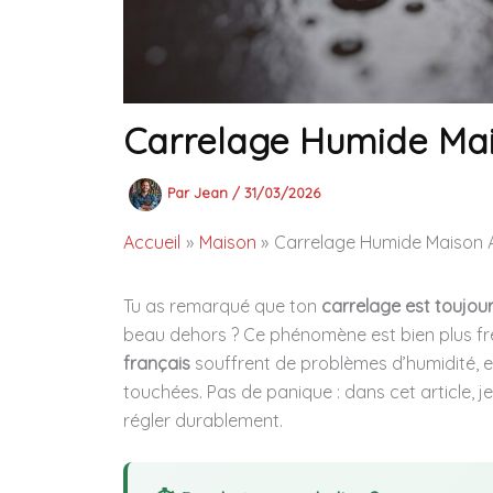
Carrelage Humide Ma
Par
Jean
/
31/03/2026
Accueil
Maison
Carrelage Humide Maison 
Tu as remarqué que ton
carrelage est toujou
beau dehors ? Ce phénomène est bien plus fré
français
souffrent de problèmes d’humidité, et
touchées. Pas de panique : dans cet article, j
régler durablement.