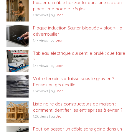
Passer un câble horizontal dans une cloison
placo : méthode et règles
1.8k views
|
by
Jean
Plaque induction Sauter bloquée « bloc » : la
déverrouiller
1.4k views
|
by
Jean
Tableau électrique qui sent le brûlé : que faire
?
1.4k views
|
by
Jean
Votre terrain s’affaisse sous le gravier ?
Pensez au géotextile
1.3k views
|
by
Jean
Liste noire des constructeurs de maison :
comment identifier les entreprises à éviter ?
1.2k views
|
by
Jean
Peut-on passer un câble sans gaine dans un