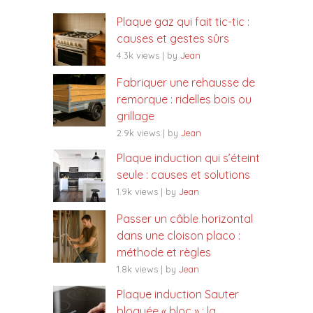
Plaque gaz qui fait tic-tic :
causes et gestes sûrs
4.3k views
|
by
Jean
Fabriquer une rehausse de
remorque : ridelles bois ou
grillage
2.9k views
|
by
Jean
Plaque induction qui s’éteint
seule : causes et solutions
1.9k views
|
by
Jean
Passer un câble horizontal
dans une cloison placo :
méthode et règles
1.8k views
|
by
Jean
Plaque induction Sauter
bloquée « bloc » : la