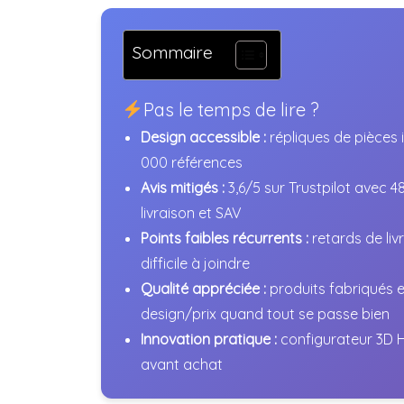
Sommaire
Pas le temps de lire ?
Design accessible :
répliques de pièces i
000 références
Avis mitigés :
3,6/5 sur Trustpilot avec 
livraison et SAV
Points faibles récurrents :
retards de liv
difficile à joindre
Qualité appréciée :
produits fabriqués 
design/prix quand tout se passe bien
Innovation pratique :
configurateur 3D H
avant achat