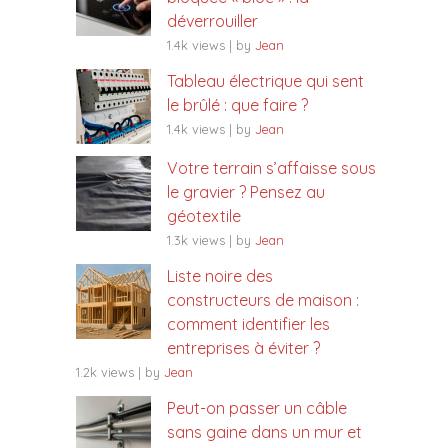
déverrouiller
1.4k views
|
by
Jean
Tableau électrique qui sent
le brûlé : que faire ?
1.4k views
|
by
Jean
Votre terrain s’affaisse sous
le gravier ? Pensez au
géotextile
1.3k views
|
by
Jean
Liste noire des
constructeurs de maison :
comment identifier les
entreprises à éviter ?
1.2k views
|
by
Jean
Peut-on passer un câble
sans gaine dans un mur et