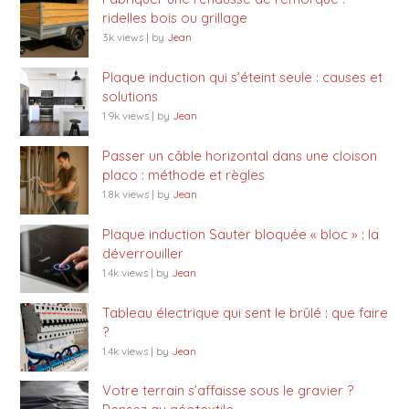
ridelles bois ou grillage
3k views
|
by
Jean
Plaque induction qui s’éteint seule : causes et
solutions
1.9k views
|
by
Jean
Passer un câble horizontal dans une cloison
placo : méthode et règles
1.8k views
|
by
Jean
Plaque induction Sauter bloquée « bloc » : la
déverrouiller
1.4k views
|
by
Jean
Tableau électrique qui sent le brûlé : que faire
?
1.4k views
|
by
Jean
Votre terrain s’affaisse sous le gravier ?