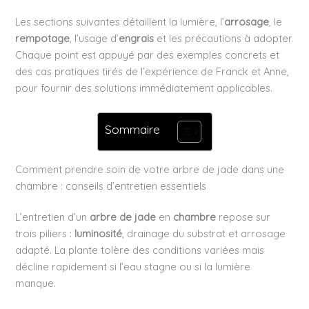
Les sections suivantes détaillent la lumière, l’
arrosage
, le
rempotage
, l’usage d’
engrais
et les précautions à adopter.
Chaque point est appuyé par des exemples concrets et
des cas pratiques tirés de l’expérience de Franck et Anne,
pour fournir des solutions immédiatement applicables.
Sommaire
Comment prendre soin de votre arbre de jade dans une
chambre : conseils d’entretien essentiels
L’entretien d’un
arbre de jade
en
chambre
repose sur
trois piliers :
luminosité
, drainage du substrat et arrosage
adapté. La plante tolère des conditions variées mais
décline rapidement si l’eau stagne ou si la lumière
manque.