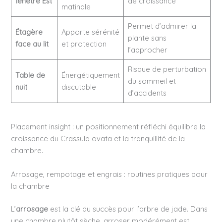
fenêtre Est
de croissance
matinale
Permet d’admirer la
Étagère
Apporte sérénité
plante sans
face au lit
et protection
l’approcher
Risque de perturbation
Table de
Énergétiquement
du sommeil et
nuit
discutable
d’accidents
Placement insight : un positionnement réfléchi équilibre la
croissance du Crassula ovata et la tranquillité de la
chambre.
Arrosage, rempotage et engrais : routines pratiques pour
la chambre
L’
arrosage
est la clé du succès pour l’arbre de jade. Dans
une chambre plutôt sèche, arroser modérément est