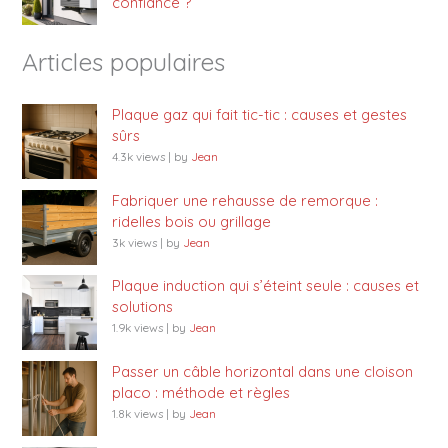
confiance ?
Articles populaires
Plaque gaz qui fait tic-tic : causes et gestes
sûrs
4.3k views
|
by
Jean
Fabriquer une rehausse de remorque :
ridelles bois ou grillage
3k views
|
by
Jean
Plaque induction qui s’éteint seule : causes et
solutions
1.9k views
|
by
Jean
Passer un câble horizontal dans une cloison
placo : méthode et règles
1.8k views
|
by
Jean