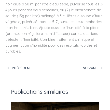
noir dilué à 50 ml par litre d’eau tiède, pulvérisé tous les 3-
4 jours pendant deux semaines, ou (2) le bicarbonate de
soude (15g par litre) mélangé à 3 cuillères à soupe d’huile
végétale, pulvérisé tous les 5-7 jours. Les deux méthodes
marchent très bien. Ajoute aussi de l’humidité à ta pièce
(brumisation régulière, humidificateur) car les acariens
détestent l’humidité. Combine traitement chimique et
augmentation d’humidité pour des résultats rapides et
durables.
PRÉCÉDENT
SUIVANT
Publications similaires