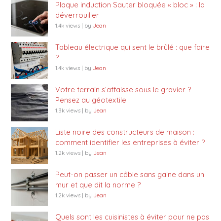
Plaque induction Sauter bloquée « bloc » : la
déverrouiller
1.4k views
|
by
Jean
Tableau électrique qui sent le brûlé : que faire
?
1.4k views
|
by
Jean
Votre terrain s’affaisse sous le gravier ?
Pensez au géotextile
1.3k views
|
by
Jean
Liste noire des constructeurs de maison :
comment identifier les entreprises à éviter ?
1.2k views
|
by
Jean
Peut-on passer un câble sans gaine dans un
mur et que dit la norme ?
1.2k views
|
by
Jean
Quels sont les cuisinistes à éviter pour ne pas