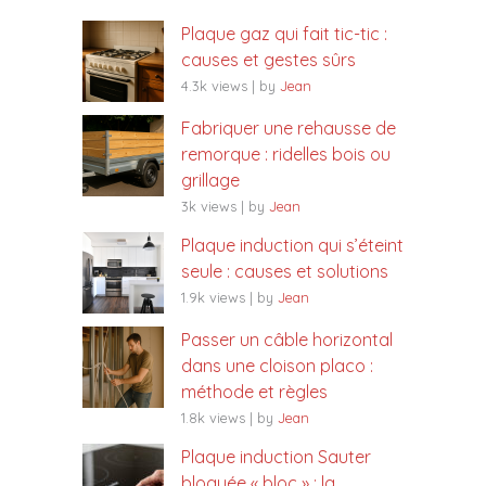
Plaque gaz qui fait tic-tic :
causes et gestes sûrs
4.3k views
|
by
Jean
Fabriquer une rehausse de
remorque : ridelles bois ou
grillage
3k views
|
by
Jean
Plaque induction qui s’éteint
seule : causes et solutions
1.9k views
|
by
Jean
Passer un câble horizontal
dans une cloison placo :
méthode et règles
1.8k views
|
by
Jean
Plaque induction Sauter
bloquée « bloc » : la