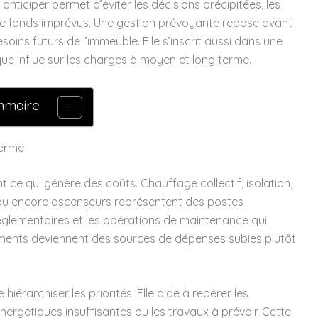
s anticiper permet d’éviter les décisions précipitées, les
 de fonds imprévus. Une gestion prévoyante repose avant
oins futurs de l’immeuble. Elle s’inscrit aussi dans une
que influe sur les charges à moyen et long terme.
mmaire
terme
 ce qui génère des coûts. Chauffage collectif, isolation,
 ou encore ascenseurs représentent des postes
 réglementaires et les opérations de maintenance qui
éléments deviennent des sources de dépenses subies plutôt
érarchiser les priorités. Elle aide à repérer les
nergétiques insuffisantes ou les travaux à prévoir. Cette