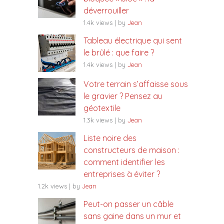
déverrouiller
1.4k views
|
by
Jean
Tableau électrique qui sent
le brûlé : que faire ?
1.4k views
|
by
Jean
Votre terrain s’affaisse sous
le gravier ? Pensez au
géotextile
1.3k views
|
by
Jean
Liste noire des
constructeurs de maison :
comment identifier les
entreprises à éviter ?
1.2k views
|
by
Jean
Peut-on passer un câble
sans gaine dans un mur et