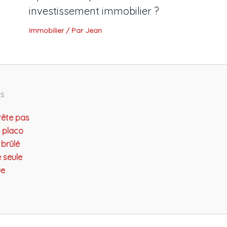
investissement immobilier ?
Immobilier
/ Par
Jean
es
rête pas
n placo
 brûlé
e seule
ue