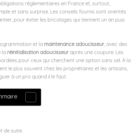
s obligations réglementaires en France et, surtout,
mple et sans surprise. Les conseils fournis sont orientés
antier, pour éviter les bricolages qui tiennent un an puis
 programmation et la
maintenance adoucisseur
, avec des
u la
réinitialisation adoucisseur
après une coupure. Les
ordées pour ceux qui cherchent une option sans sel. À la
nt le plus souvent chez les propriétaires et les artisans,
er à un pro quand il le faut.
mmaire
 de suite.