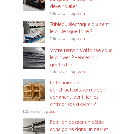
déverrouiller
1.4k views
|
by
Jean
Tableau électrique qui sent
le brûlé : que faire ?
1.4k views
|
by
Jean
Votre terrain s’affaisse sous
le gravier ? Pensez au
géotextile
1.3k views
|
by
Jean
Liste noire des
constructeurs de maison :
comment identifier les
entreprises à éviter ?
1.2k views
|
by
Jean
Peut-on passer un câble
sans gaine dans un mur et