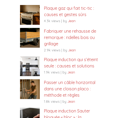
Plaque gaz qui fait tic-tic :
causes et gestes sûrs
4.3k views
|
by
Jean
Fabriquer une rehausse de
remorque : ridelles bois ou
grillage
2.9k views
|
by
Jean
Plaque induction qui s’éteint
seule : causes et solutions
1.9k views
|
by
Jean
Passer un câble horizontal
dans une cloison placo :
méthode et règles
1.8k views
|
by
Jean
Plaque induction Sauter
bloquée « bloc » : la