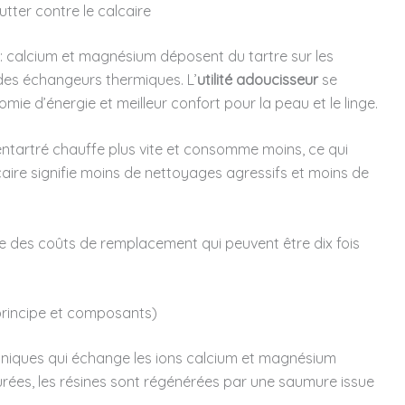
utter contre le calcaire
: calcium et magnésium déposent du tartre sur les
des échangeurs thermiques. L’
utilité adoucisseur
se
e d’énergie et meilleur confort pour la peau et le linge.
ntartré chauffe plus vite et consomme moins, ce qui
caire signifie moins de nettoyages agressifs et moins de
vite des coûts de remplacement qui peuvent être dix fois
rincipe et composants)
ioniques qui échange les ions calcium et magnésium
urées, les résines sont régénérées par une saumure issue