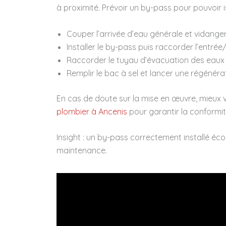
à proximité. Prévoir un by-pass pour pouvoir i
Couper l’arrivée d’eau générale et vidanger
Installer le by-pass puis raccorder l’entrée/
Raccorder le tuyau d’évacuation des eaux 
Remplir le bac à sel et lancer une régénéra
En cas de doute sur la mise en œuvre, mieux 
plombier à Ancenis
pour garantir la conformité
Insight : un by-pass correctement installé 
maintenance.